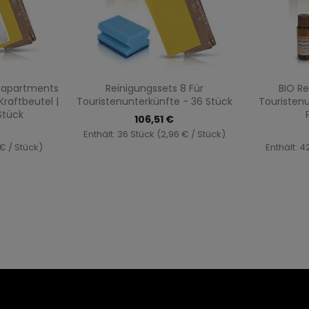
au
Vorschau

enapartments
Reinigungssets 8 Für
BIO Re
raftbeutel |
Touristenunterkünfte - 36 Stück
Touristen
Stück
106,51 €
Enthält: 36 Stück (2,96 € / Stück)
 € / Stück)
Enthält: 4