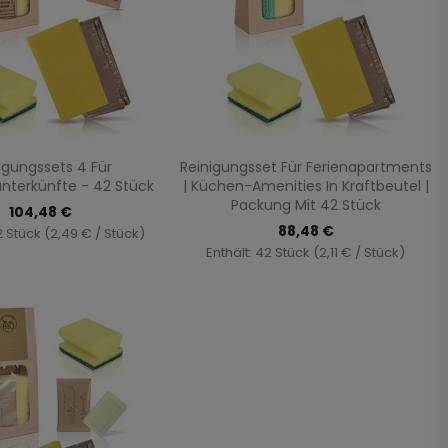
Vorschau
Vorschau


igungssets 4 Für
Reinigungsset Für Ferienapartments
unterkünfte - 42 Stück
| Küchen-Amenities In Kraftbeutel |
Packung Mit 42 Stück
104,48 €
88,48 €
2 Stück (2,49 € / Stück)
Enthält: 42 Stück (2,11 € / Stück)