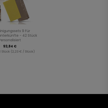
Vorschau

inigungssets 9 Für
unterkünfte - 42 Stück
Personalisiert
93,84 €
2 Stück (2,23 € / Stück)