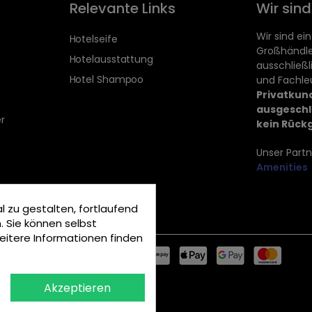
Relevante Links
Wir sin
Wir sind ein
Hotelseife
Großhändle
Hotelausstattung
ausschließ
Hotel Shampoo
und Fachle
Privatkun
ausgeschl
r
kein Rück
Unser Partn
Amenities
 zu gestalten, fortlaufend
. Sie können selbst
eitere Informationen finden
Akzeptieren