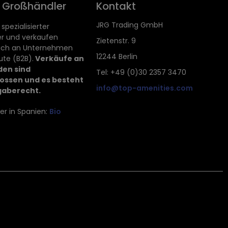
d Großhändler
Kontakt
JRG Trading GmbH
 spezialisierter
r und verkaufen
Zietenstr. 9
lich an Unternehmen
12244 Berlin
ute (B2B).
Verkäufe an
den sind
Tel: +49 (0)30 2357 3470
ossen und es besteht
info@top-amenities.com
gaberecht.
er in Spanien:
Bio