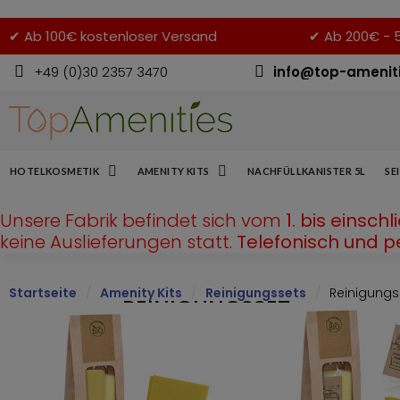
✔
Ab 100€ kostenloser Versand
✔
Ab 200€ - 
+49 (0)30 2357 3470
info@top-amenit
HOTELKOSMETIK
AMENITY KITS
NACHFÜLLKANISTER 5L
SE
Unsere Fabrik befindet sich vom
1. bis einsch
keine Auslieferungen statt.
Telefonisch und pe
Startseite
Amenity Kits
Reinigungssets
Reinigungss
REINIGUNGSSET
IN DER
KRAFTPAPIERTÜTE