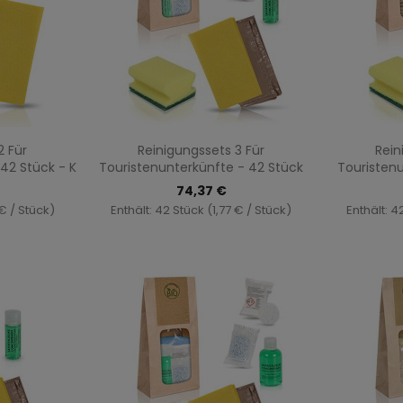
au
Vorschau

2 Für
Reinigungssets 3 Für
Rein
42 Stück - K
Touristenunterkünfte - 42 Stück
Touristen
74,37 €
 € / Stück)
Enthält: 42 Stück (1,77 € / Stück)
Enthält: 4