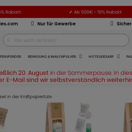
5% Rabatt
✔
Ab 500€ - 10% Rabatt
ies.com
Nur für Gewerbe
Sicher
IFENSPENDER
REINIGUNG & WASCHPULVER
HOTELBEDARF
PA
ließlich 20. August
in der Sommerpause. In die
r E-Mail sind wir selbstverständlich weiterhin
et in der Kraftpapiertüte