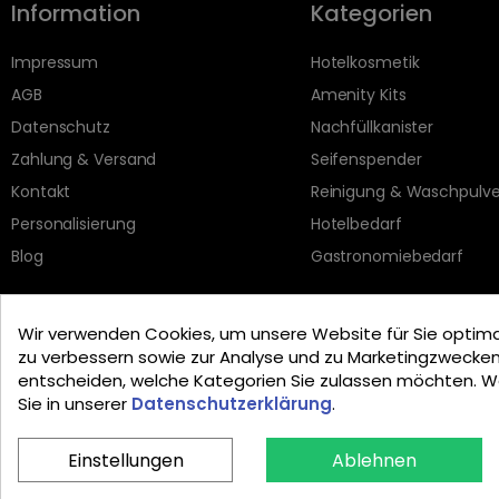
Information
Kategorien
Impressum
Hotelkosmetik
AGB
Amenity Kits
Datenschutz
Nachfüllkanister
Zahlung & Versand
Seifenspender
Kontakt
Reinigung & Waschpulve
Personalisierung
Hotelbedarf
Blog
Gastronomiebedarf
Wir verwenden Cookies, um unsere Website für Sie optimal
zu verbessern sowie zur Analyse und zu Marketingzwecken
entscheiden, welche Kategorien Sie zulassen möchten. W
Sie in unserer
Datenschutzerklärung
.
Einstellungen
Ablehnen