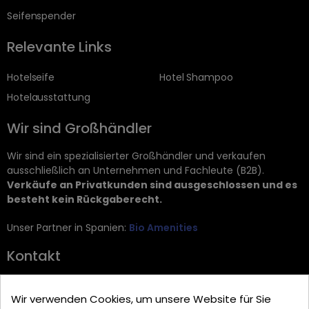
Seifenspender
Relevante Links
Hotelseife
Hotel Shampoo
Hotelausstattung
Wir sind Großhändler
Wir sind ein spezialisierter Großhändler und verkaufen
ausschließlich an Unternehmen und Fachleute (B2B).
Verkäufe an Privatkunden sind ausgeschlossen und es
besteht kein Rückgaberecht.
Unser Partner in Spanien:
Bio Amenities
Kontakt
JRG Trading GmbH
Wir verwenden Cookies, um unsere Website für Sie
Zietenstr. 9