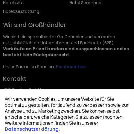
Hotelseife
Hotel Shampoo
Hotelausstattung
Wir sind Großhändler
Wir sind ein spezialisierter Großhändler und verkaufen
ausschließlich an Unternehmen und Fachleute (B2B).
Verkäufe an Privatkunden sind ausgeschlossen und es
besteht kein Rückgaberecht.
Unser Partner in Spanien:
Bio Amenities
Kontakt
JRG Trading GmbH
Wir verwenden Cookies, um unsere Website für Sie
Zietenstr. 9
optimal zu gestalten, fortlaufend zu verbessern sowie zur
12244 Berlin
Analyse und zu Marketingzwecken. Sie können selbst
entscheiden, welche Kategorien Sie zulassen möchten.
Tel: +49 (0)30 2357 3470
Weitere Informationen finden Sie in unserer
info@top-amenities.com
Datenschutzerklärung
.