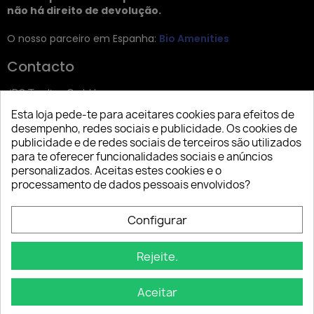
não há direito de devolução.
O nosso parceiro em Espanha:
Bio Amenities
Contacto
JRG Trading GmbH
Esta loja pede-te para aceitares cookies para efeitos de
Zietenstr. 9
desempenho, redes sociais e publicidade. Os cookies de
12244 Berlin
publicidade e de redes sociais de terceiros são utilizados
para te oferecer funcionalidades sociais e anúncios
Tel: +49 (0)30 2357 3470
personalizados. Aceitas estes cookies e o
info@top-amenities.com
processamento de dados pessoais envolvidos?
Configurar
Rejeite.
Aceitar