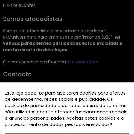
Links relevantes
Somos atacadistas
Somos um atacadista especializado e vendemos
exclusivamente para empresas e profissionais (B2B).
As
vendas para clientes particulares estão excluídas e
não há direito de devolução.
O nosso parceiro em Espanha:
Bio Amenities
Contacto
JRG Trading GmbH
Esta loja pede-te para aceitares cookies para efeitos
Zietenstr. 9
de desempenho, redes sociais e publicidade. Os
12244 Berlin
cookies de publicidade e de redes sociais de terceiros
são utilizados para te oferecer funcionalidades sociais
Tel: +49 (0)30 2357 3470
e anúncios personalizados. Aceitas estes cookies e o
info@top-amenities.com
processamento de dados pessoais envolvidos?