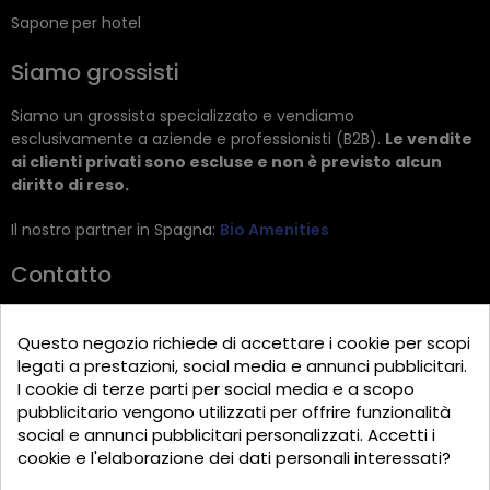
Sapone per hotel
Siamo grossisti
Siamo un grossista specializzato e vendiamo
esclusivamente a aziende e professionisti (B2B).
Le vendite
ai clienti privati sono escluse e non è previsto alcun
diritto di reso.
Il nostro partner in Spagna:
Bio Amenities
Contatto
JRG Trading GmbH
Questo negozio richiede di accettare i cookie per scopi
Zietenstr. 9
legati a prestazioni, social media e annunci pubblicitari.
12244 Berlin
I cookie di terze parti per social media e a scopo
pubblicitario vengono utilizzati per offrire funzionalità
Tel: +49 (0)30 2357 3470
social e annunci pubblicitari personalizzati. Accetti i
info@top-amenities.com
cookie e l'elaborazione dei dati personali interessati?