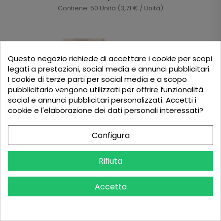
Contiene: 50 Unità (3,71 € / Unità)
Questo negozio richiede di accettare i cookie per scopi
legati a prestazioni, social media e annunci pubblicitari.
I cookie di terze parti per social media e a scopo
pubblicitario vengono utilizzati per offrire funzionalità
social e annunci pubblicitari personalizzati. Accetti i
cookie e l'elaborazione dei dati personali interessati?
Configura
Rifiuta
Set Completo Di Igiene Welcome Pack Per Appartamenti
Turistici - 40 Unità
Accetta
109,28 €
Contiene: 40 Unità (2,73 € / Unità)