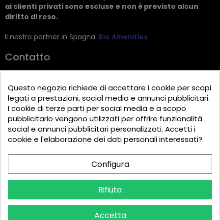
ai clienti privati sono escluse e non è previsto alcun
diritto di reso.
Il nostro partner in Spagna:
Bio Amenities
Contatto
JRG Trading GmbH
Questo negozio richiede di accettare i cookie per scopi
Zietenstr. 9
legati a prestazioni, social media e annunci pubblicitari.
12244 Berlin
I cookie di terze parti per social media e a scopo
pubblicitario vengono utilizzati per offrire funzionalità
Tel: +49 (0)30 2357 3470
social e annunci pubblicitari personalizzati. Accetti i
info@top-amenities.com
cookie e l'elaborazione dei dati personali interessati?
Configura
Rifiuta
Accetta