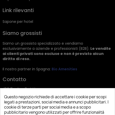
Link rilevanti
Sapone per hotel
Siamo grossisti
Siamo un grossista specializzato e vendiamo
esclusivamente a aziende e professionisti (B2B).
Le vendite
ai clienti privati sono escluse e non è previsto alcun
diritto di reso.
Il nostro partner in Spagna:
Bio Amenities
Contatto
JRG Trading GmbH
Questo negozio richiede di accettare i cookie per scopi
Zietenstr. 9
legati a prestazioni, social media e annunci pubblicitari. I
12244 Berlin
cookie di terze parti per social media e a scopo
pubblicitario vengono utilizzati per offrire funzionalità
Tel: +49 (0)30 2357 3470