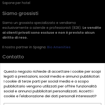
Sapone per hotel
Siamo grossisti
Siamo un grossista specializzato e vendiamo
esclusivamente a aziende e professionisti (B2B).
Le vendite
ai clienti privati sono escluse e non è previsto alcun
diritto di reso.
Il nostro partner in Spagna:
Bio Amenities
Contatto
JRG Trading GmbH
Questo negozio richiede di accettare i cookie per scopi
Zietenstr. 9
legati a prestazioni, social media e annunci pubblicitari.
12244 Berlin
I cookie di terze parti per social media e a scopo
pubblicitario vengono utilizzati per offrire funzionalità
Tel: +49 (0)30 2357 3470
social e annunci pubblicitari personalizzati. Accetti i
info@top-amenities.com
cookie e l'elaborazione dei dati personali interessati?