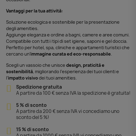
Vantaggi per la tua attività:
Soluzione ecologica e sostenibile per la presentazione
degli amenities.
Aggiunge eleganza e ordine a bagni, camere e aree comuni.
Compatibile con tutti i tipi di set igiene, saponi e gel doccia.
Perfetto per hotel, spa, cliniche e appartamenti turistici che
cercano un’
immagine curata ed eco-responsabile
.
Scegli un vassoio che unisce
design, praticità e
sostenibilità
, migliorando l’esperienza dei tuoi clienti e
l’
impatto visivo
dei tuoi amenities.
Spedizione gratuita
A partire da 100 € senza IVA la spedizione è gratuita!
5 % di sconto
A partire da 200 € senza IVA vi concediamo uno
sconto del 5 %!
15 % di sconto
A partire da 1000 € senza IVA vi concediamo uno