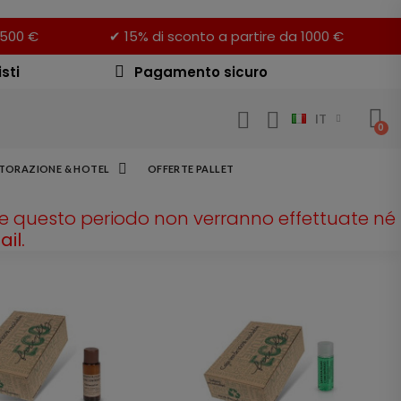
 500 €
✔ 15% di sconto a partire da 1000 €
sti
Pagamento sicuro
IT
STORAZIONE & HOTEL
OFFERTE PALLET
te questo periodo non verranno effettuate né
il.