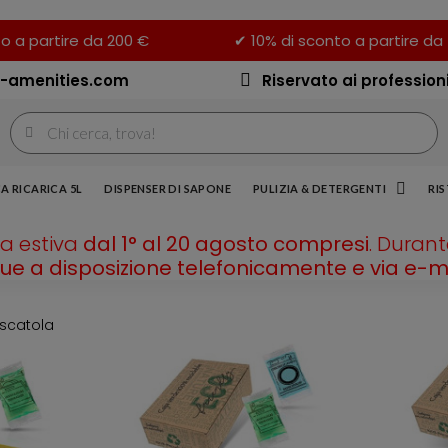
o a partire da 200 €
✔ 10% di sconto a partire da
-amenities.com
Riservato ai professioni
A RICARICA 5L
DISPENSER DI SAPONE
PULIZIA & DETERGENTI
RI
sa estiva
dal 1° al 20 agosto compresi
. Duran
 a disposizione telefonicamente e via e-ma
n scatola