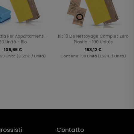
Anteprima
Anteprima


ulizia Per Appartamenti -
Kit 10 De Nettoyage Complet Zero
30 Unità - Bio
Plastic - 100 Unités
105,66 €
153,12 €
30 Unità (3,52 € / Unità)
Contiene: 100 Unità (1,53 € / Unità)
rossisti
Contatto