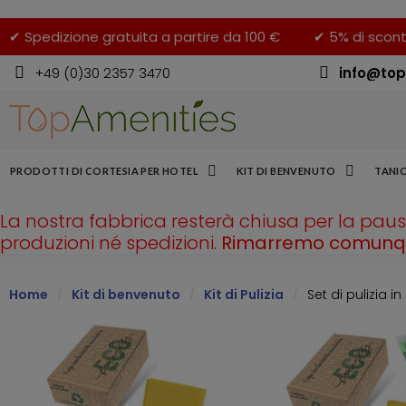
✔ Spedizione gratuita a partire da 100 €
✔ 5% di scont
+49 (0)30 2357 3470
info@top
PRODOTTI DI CORTESIA PER HOTEL
KIT DI BENVENUTO
TANIC
La nostra fabbrica resterà chiusa per la pau
produzioni né spedizioni.
Rimarremo comunque
Home
Kit di benvenuto
Kit di Pulizia
Set di pulizia i