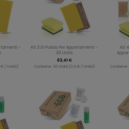
ma
Anteprima

artamenti -
Kit 3 Di Pulizia Per Appartamenti -
Kit 
O
30 Unità
Appar
63,41 €
 € / Unità)
Contiene: 30 Unità (2,11 € / Unità)
Contiene: 