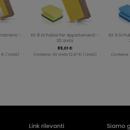
ma
Anteprima

artamenti -
Kit 8 Di Pulizia Per Appartamenti -
Kit 9 Di P
t
30 Unità
89,01 €
 € / Unità)
Contiene: 30 Unità (2,97 € / Unità)
Contiene: 
Link rilevanti
Siamo g