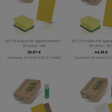
Anteprima
Antepri


Kit 1 Di Pulizia Per Appartamenti -
Kit 2 Di Pulizia Per App
30 Unità - Bio
30 Unità - BI
35,87 €
44,19 €
Contiene: 30 Unità (1,20 € / Unità)
Contiene: 30 Unità (1,47