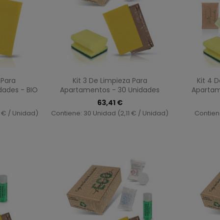
ida
Vista rápida

 Para
Kit 3 De Limpieza Para
Kit 4 
dades - BIO
Apartamentos - 30 Unidades
Apartam
63,41 €
 € / Unidad)
Contiene: 30 Unidad (2,11 € / Unidad)
Contien