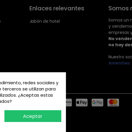
Enlaces relevantes
Somos 
Somos un m
a
Jabón de hotel
y vendemo
empresas y
No vendem
no hay de
Nuestro so
Amenities
ndimiento, redes sociales y
e terceros se utilizan para
alizados. ¿Aceptas estas
rados?
Aceptar