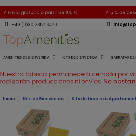
✔ Envío gratuito a partir de 100 €
✔ 5 % de desc
+49 (0)30 2357 3470
info@top
AMENITIES DE BIENVENIDA
KITS DE BIENVENIDA
GARRAFAS DE 
Nuestra fábrica permanecerá cerrada por v
realizarán producciones ni envíos.
No obstant
Inicio
Kits de Bienvenida
Kits de Limpieza Apartamen