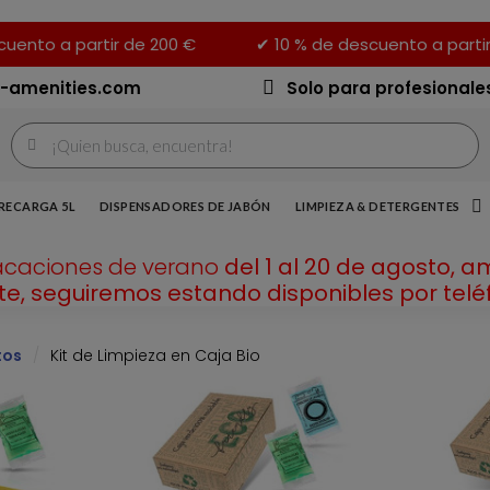
uento a partir de 200 €
✔ 10 % de descuento a parti
-amenities.com
Solo para profesionale
RECARGA 5L
DISPENSADORES DE JABÓN
LIMPIEZA & DETERGENTES
acaciones de verano
del 1 al 20 de agosto, a
e, seguiremos estando disponibles por teléf
tos
Kit de Limpieza en Caja Bio