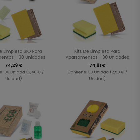
Vista rápida
Vista rápida


De Limpieza BIO Para
Kits De Limpieza Para
entos - 30 Unidades
Apartamentos - 30 Unidades
74,29 €
74,91 €
e: 30 Unidad (2,48 € /
Contiene: 30 Unidad (2,50 € /
Unidad)
Unidad)