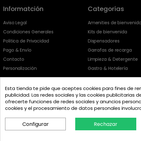
Informatción
Categorías
Aviso Legal
Amenities de bienvenid
Condiciones Generales
Kits de bienvenida
Politica de Privacidad
Dispensadores
Pago & Envío
Garrafas de recarga
Contacto
Limpieza & Detergente
Personalización
Gastro & Hotelería
Esta tienda te pide que aceptes cookies para fines de re
publicidad. Las redes sociales y las cookies publicitarias d
ofrecerte funciones de redes sociales y anuncios person
cookies y el procesamiento de datos personales involuc
Configurar
Rechazar
Copyright © 2025 Top Amenities