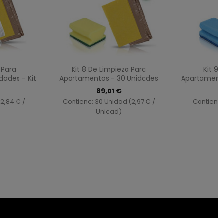
ida
Vista rápida

 Para
Kit 8 De Limpieza Para
Kit 
dades - Kit
Apartamentos - 30 Unidades
Apartament
89,01 €
2,84 € /
Contiene: 30 Unidad (2,97 € /
Contien
Unidad)