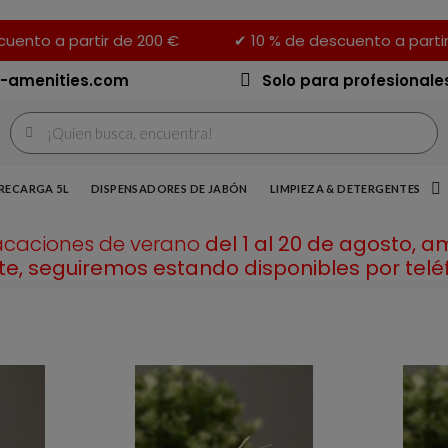
uento a partir de 200 €
✔ 10 % de descuento a parti
-amenities.com
Solo para profesionale
RECARGA 5L
DISPENSADORES DE JABÓN
LIMPIEZA & DETERGENTES
acaciones de verano
del 1 al 20 de agosto, a
e, seguiremos estando disponibles por teléf