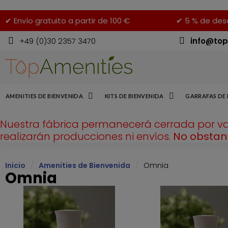
✔ Envío gratuito a partir de 100 €
✔ 5 % de desc
+49 (0)30 2357 3470
info@top
AMENITIES DE BIENVENIDA
KITS DE BIENVENIDA
GARRAFAS DE 
Nuestra fábrica permanecerá cerrada por v
realizarán producciones ni envíos.
No obstant
Inicio
Amenities de Bienvenida
Omnia
Omnia