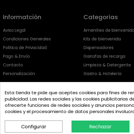
Informatción
Categorías
Aviso Legal
Amenities de bienvenid
Condiciones Generales
Kits de bienvenida
Politica de Privacidad
Dispensadores
Pago & Envío
Garrafas de recarga
Contacto
Limpieza & Detergente
Personalización
Gastro & Hotelería
Esta tienda te pide que aceptes cookies para fines de re
publicidad. Las redes sociales y las cookies publicitarias d
ofrecerte funciones de redes sociales y anuncios person
cookies y el procesamiento de datos personales involuc
Configurar
Rechazar