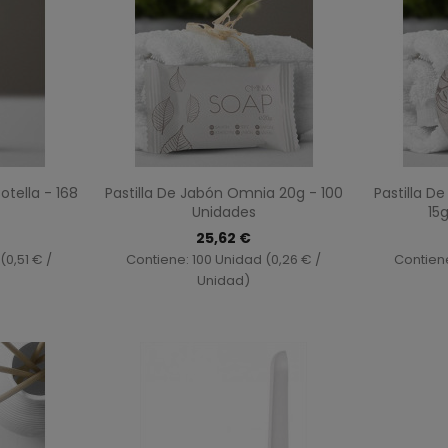
ida
Vista rápida

ella - 168
Pastilla De Jabón Omnia 20g - 100
Pastilla 
Unidades
15
25,62 €
(0,51 € /
Contiene: 100 Unidad (0,26 € /
Contiene
Unidad)