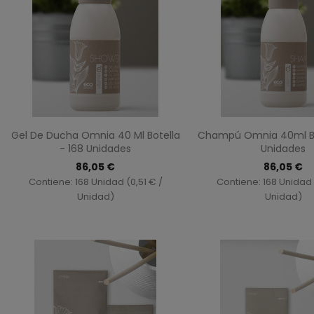
Vista rápida
Vista ráp


Gel De Ducha Omnia 40 Ml Botella
Champú Omnia 40ml Bot
- 168 Unidades
Unidades
86,05 €
86,05 €
Contiene: 168 Unidad (0,51 € /
Contiene: 168 Unidad 
Unidad)
Unidad)