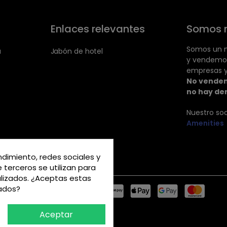
Enlaces relevantes
Somos 
Somos un m
a
Jabón de hotel
y vendemo
empresas y
No vendem
no hay de
Nuestro so
Amenities
ndimiento, redes sociales y
e terceros se utilizan para
alizados. ¿Aceptas estas
rados?
Aceptar