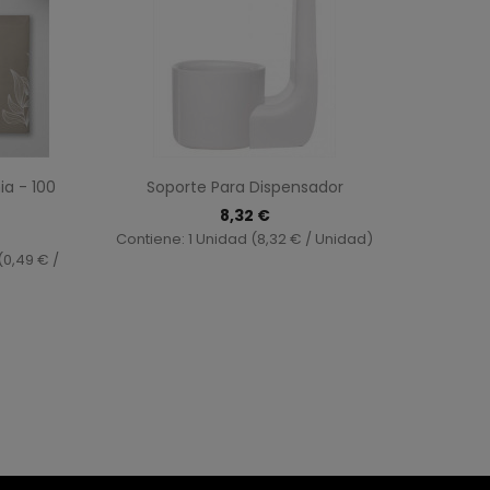
ida
Vista rápida

ia - 100
Soporte Para Dispensador
8,32 €
Contiene: 1 Unidad (8,32 € / Unidad)
(0,49 € /