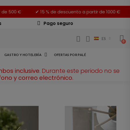
r de 500 €
✔ 15 % de descuento a partir de 1000 €
s
Pago seguro
ES
GASTRO Y HOTELERÍA
OFERTAS POR PALÉ
mbos inclusive
. Durante este periodo no se
ono y correo electrónico.