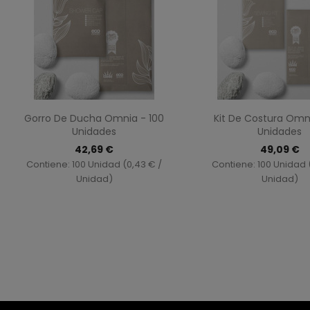
Vista rápida
Vista ráp


Gorro De Ducha Omnia - 100
Kit De Costura Omn
Unidades
Unidades
42,69 €
49,09 €
Contiene: 100 Unidad (0,43 € /
Contiene: 100 Unidad 
Unidad)
Unidad)