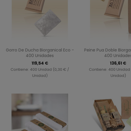
Vista rápida
Vista ráp


Gorro De Ducha Biorganical Eco -
Peine Pua Doble Biorga
400 Unidades
400 Unidade
119,54 €
136,61 €
Contiene: 400 Unidad (0,30 € /
Contiene: 400 Unidad 
Unidad)
Unidad)