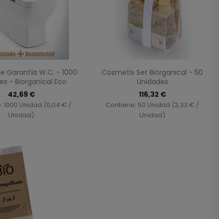
Vista rápida
Vista rápida


De Garantía W.C. - 1000
Cosmetix Set Biorganical - 50
es - Biorganical Eco
Unidades
42,69 €
116,32 €
: 1000 Unidad (0,04 € /
Contiene: 50 Unidad (2,33 € /
Unidad)
Unidad)