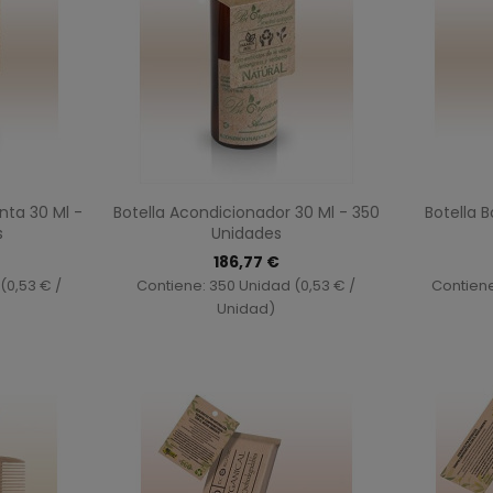
ida
Vista rápida

ta 30 Ml -
Botella Acondicionador 30 Ml - 350
Botella B
s
Unidades
186,77 €
(0,53 € /
Contiene: 350 Unidad (0,53 € /
Contiene
Unidad)