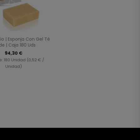
Vista rápida

io | Esponja Con Gel Té
de | Caja 180 Uds
94,30 €
: 180 Unidad (0,52 € /
Unidad)