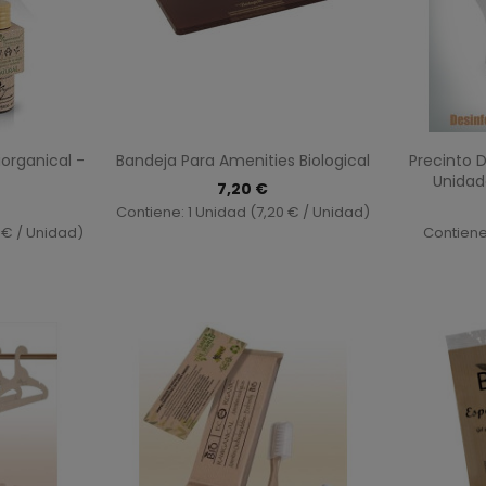
ida
Vista rápida

organical -
Bandeja Para Amenities Biological
Precinto 
Unidad
7,20 €
Contiene: 1 Unidad (7,20 € / Unidad)
 € / Unidad)
Contiene