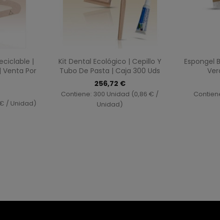
ida
Vista rápida

ciclable |
Kit Dental Ecológico | Cepillo Y
Espongel B
| Venta Por
Tubo De Pasta | Caja 300 Uds
Ver
256,72 €
Contiene: 300 Unidad (0,86 € /
Contiene
 € / Unidad)
Unidad)