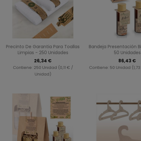
Vista rápida
Vista ráp


Precinto De Garantia Para Toallas
Bandeja Presentación Bi
Limpias - 250 Unidades
50 Unidades
26,34 €
86,43 €
Contiene: 250 Unidad (0,11 € /
Contiene: 50 Unidad (1,73
Unidad)