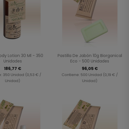
Vista rápida
Vista rápida


ody Lotion 30 Ml - 350
Pastilla De Jabón 10g Biorganical
Unidades
Eco - 500 Unidades
186,77 €
96,05 €
: 350 Unidad (0,53 € /
Contiene: 500 Unidad (0,19 € /
Unidad)
Unidad)