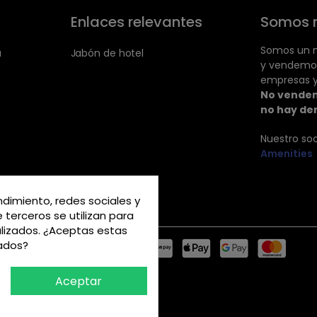
Enlaces relevantes
Somos 
Somos un m
a
Jabón de hotel
y vendemo
empresas y
No vendem
no hay de
Nuestro so
Amenities
ndimiento, redes sociales y
e terceros se utilizan para
alizados. ¿Aceptas estas
rados?
Aceptar