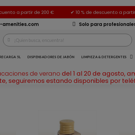
uento a partir de 200 €
✔ 10 % de descuento a parti
-amenities.com
Solo para profesionale
RECARGA 5L
DISPENSADORES DE JABÓN
LIMPIEZA & DETERGENTES
acaciones de verano
del 1 al 20 de agosto, a
e, seguiremos estando disponibles por teléf