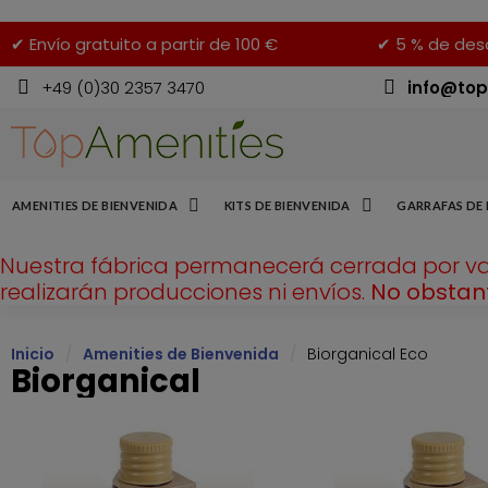
✔ Envío gratuito a partir de 100 €
✔ 5 % de desc
+49 (0)30 2357 3470
info@top
AMENITIES DE BIENVENIDA
KITS DE BIENVENIDA
GARRAFAS DE 
Nuestra fábrica permanecerá cerrada por v
realizarán producciones ni envíos.
No obstant
Inicio
Amenities de Bienvenida
Biorganical Eco
Biorganical