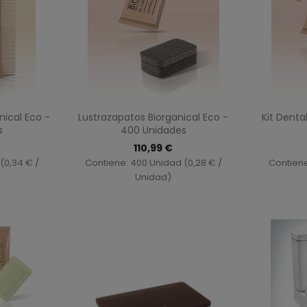
ida
Vista rápida

nical Eco -
Lustrazapatos Biorganical Eco -
Kit Denta
s
400 Unidades
110,99 €
(0,34 € /
Contiene: 400 Unidad (0,28 € /
Contiene
Unidad)