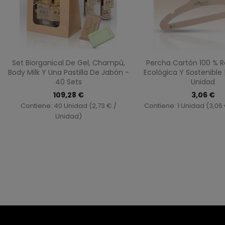
Vista rápida
Vista ráp


Set Biorganical De Gel, Champú,
Percha Cartón 100 % Re
Body Milk Y Una Pastilla De Jabón -
Ecológica Y Sostenible 
40 Sets
Unidad
109,28 €
3,06 €
Contiene: 40 Unidad (2,73 € /
Contiene: 1 Unidad (3,06
Unidad)