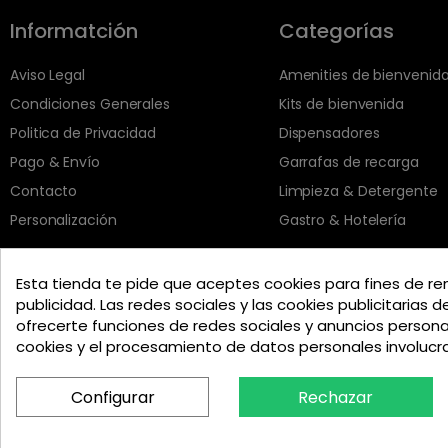
Informatción
Categorías
Aviso Legal
Amenities de bienvenid
Condiciones Generales
Kits de bienvenida
Politica de Privacidad
Dispensadores
Pago & Envío
Garrafas de recarga
Contacto
Limpieza & Detergente
Personalización
Gastro & Hotelería
Esta tienda te pide que aceptes cookies para fines de re
publicidad. Las redes sociales y las cookies publicitarias d
ofrecerte funciones de redes sociales y anuncios person
cookies y el procesamiento de datos personales involuc
Configurar
Rechazar
Copyright © 2025 Top Amenities