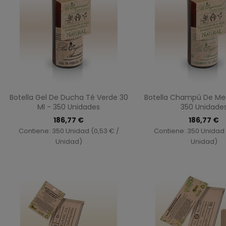
Vista rápida
Vista ráp


Botella Gel De Ducha Té Verde 30
Botella Champú De Men
Ml - 350 Unidades
350 Unidade
186,77 €
186,77 €
Contiene: 350 Unidad (0,53 € /
Contiene: 350 Unidad 
Unidad)
Unidad)