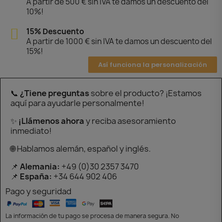
A partir de 500 € sin IVA te damos un descuento del
10%!
15% Descuento
A partir de 1000 € sin IVA te damos un descuento del
15%!
Así funciona la personalización
📞
¿Tiene preguntas
sobre el producto? ¡Estamos
aquí para ayudarle personalmente!
✨
¡Llámenos ahora
y reciba asesoramiento
inmediato!
🌐 Hablamos alemán, español y inglés.
📌
Alemania:
+49 (0)30 2357 3470
📌
España:
+34 644 902 406
Pago y seguridad
La información de tu pago se procesa de manera segura. No