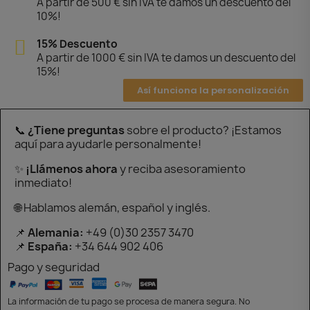
A partir de 500 € sin IVA te damos un descuento del
10%!
15% Descuento
A partir de 1000 € sin IVA te damos un descuento del
15%!
Así funciona la personalización
📞
¿Tiene preguntas
sobre el producto? ¡Estamos
aquí para ayudarle personalmente!
✨
¡Llámenos ahora
y reciba asesoramiento
inmediato!
🌐 Hablamos alemán, español y inglés.
📌
Alemania:
+49 (0)30 2357 3470
📌
España:
+34 644 902 406
Pago y seguridad
La información de tu pago se procesa de manera segura. No