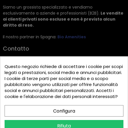
Siamo un grossista specializzato e vendiamo
esclusivamente a aziende e professionisti (B2B).
Le vendite
ai clienti privati sono escluse e non è previsto alcun
diritto di reso.
Il nostro partner in Spagna:
Bio Amenities
Contatto
JRG Trading GmbH
Questo negozio richiede di accettare i cookie per scopi
Zietenstr. 9
legati a prestazioni, social media e annunci pubblicitari.
12244 Berlin
I cookie di terze parti per social media e a scopo
pubblicitario vengono utilizzati per offrire funzionalità
Tel: +49 (0)30 2357 3470
social e annunci pubblicitari personalizzati. Accetti i
info@top-amenities.com
cookie e l'elaborazione dei dati personali interessati?
Configura
Rifiuta