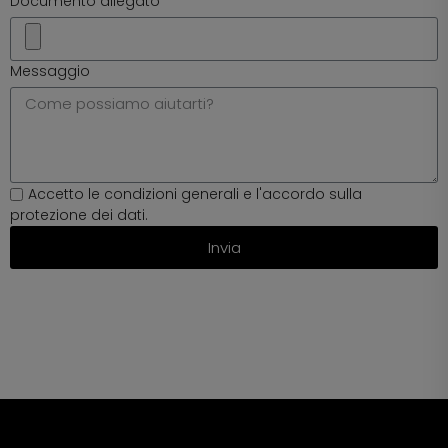
Documento allegato
Messaggio
Accetto
le c
ondizioni g
enerali
e
l'accordo
sulla
p
rotezione
dei d
ati.
Invia