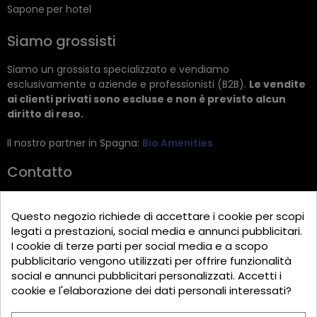
Sapone per hotel
Siamo grossisti
Siamo un grossista specializzato e vendiamo
esclusivamente a aziende e professionisti (B2B).
Le vendite
ai clienti privati sono escluse e non è previsto alcun
diritto di reso.
Il nostro partner in Spagna:
Bio Amenities
Contatto
JRG Trading GmbH
Questo negozio richiede di accettare i cookie per scopi
Zietenstr. 9
legati a prestazioni, social media e annunci pubblicitari.
12244 Berlin
I cookie di terze parti per social media e a scopo
pubblicitario vengono utilizzati per offrire funzionalità
Tel: +49 (0)30 2357 3470
social e annunci pubblicitari personalizzati. Accetti i
info@top-amenities.com
cookie e l'elaborazione dei dati personali interessati?