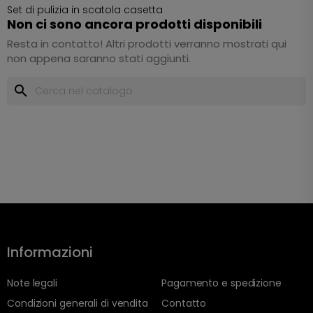
Set di pulizia in scatola casetta
Non ci sono ancora prodotti disponibili
Resta in contatto! Altri prodotti verranno mostrati qui
non appena saranno stati aggiunti.
search
Informazioni
Note legali
Pagamento e spedizione
Condizioni generali di vendita
Contatto