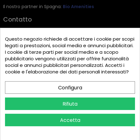
Il nostro partner in Spagna:
Bio Amenities
Contatto
JRG Trading GmbH
Questo negozio richiede di accettare i cookie per scopi
Zietenstr. 9
legati a prestazioni, social media e annunci pubblicitari.
12244 Berlin
I cookie di terze parti per social media e a scopo
pubblicitario vengono utilizzati per offrire funzionalità
Tel: +49 (0)30 2357 3470
social e annunci pubblicitari personalizzati. Accetti i
info@top-amenities.com
cookie e l'elaborazione dei dati personali interessati?
Configura
Rifiuta
Accetta
Copyright © 2025 Top Amenities