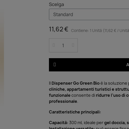
Scelga
11,62 €
Contiene: 1 Unità (11,62 € / Unit
A
Il
Dispenser Go Green Bio
è la soluzione 
cliniche, appartamenti turistici e strutt
funzionale
consente di
ridurre l’uso di
professionale
.
Caratteristiche principali:
Capacità:
300 ml, ideale per
gel doccia, 
Installazione versatile:
può essere fissa