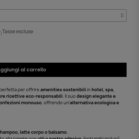
Tasse escluse
à)
ggiungi al carrello
perfetta per offrire
amenities sostenibili
in
hotel, spa,
ure ricettive eco-responsabili
. Il suo
design elegante e
 confezioni monouso
, offrendo un’
alternativa ecologica e
shampoo, latte corpo o balsamo
.
to alla parete con
viti o nastro adesivo
(entrambi inclusi)
.