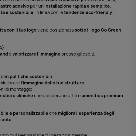
e nastro adesivo
per un’
installazione rapida e semplice
.
ta e sostenibile
, in linea con le
tendenze eco-friendly
.
tta con il tuo logo
viene posizionata
sotto il logo Go Green
(A)
.
rand
e
valorizzare l’immagine
presso gli ospiti.
ea con
politiche sostenibili
.
igliorare l’
immagine delle tue strutture
.
ni di montaggio.
istici e cliniche
che desiderano offrire
amenities premium
bile e personalizzabile
che
migliora l’esperienza degli
iente
.
iamo qui per assisterti personalmente!