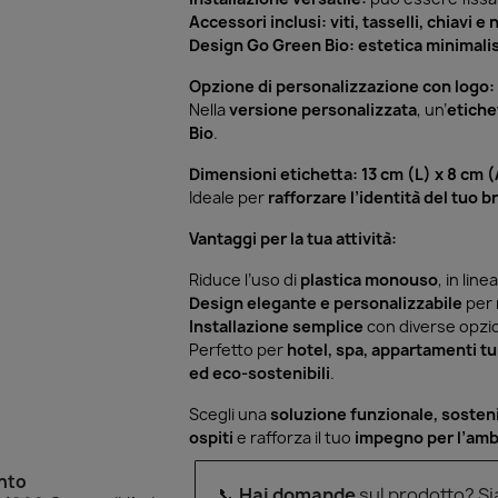
Accessori inclusi:
viti, tasselli, chiavi 
Design Go Green Bio:
estetica minimalis
Opzione di personalizzazione con logo:
Nella
versione personalizzata
, un’
etiche
Bio
.
Dimensioni etichetta:
13 cm (L) x 8 cm 
Ideale per
rafforzare l’identità del tuo b
Vantaggi per la tua attività:
Riduce l’uso di
plastica monouso
, in lin
Design elegante e personalizzabile
per m
Installazione semplice
con diverse opzio
Perfetto per
hotel, spa, appartamenti tur
ed eco-sostenibili
.
Scegli una
soluzione funzionale, sosteni
ospiti
e rafforza il tuo
impegno per l’amb
onto
📞
Hai domande
sul prodotto? S