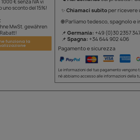
 1000 € senza IVA vi
 uno sconto del 15%!
✨
Chiamaci subito
per ricevere
t
🌐 Parliamo tedesco, spagnolo e i
ohne MwSt. gewähren
📌
Germania:
+49 (0)30 2357 34
 Rabatt!
📌
Spagna:
+34 644 902 406
me funziona la
nalizzazione
Pagamento e sicurezza
Le informazioni del tuo pagamento vengono tr
né abbiamo accesso alle informazioni della tu