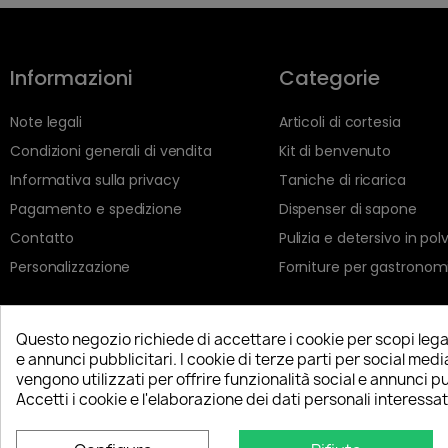
Informazioni
Categorie
Note legali
Articoli di cortesia
Condizioni generali di vendita
Kit di benvenuto
Informativa sulla privacy
Taniche di ricarica
Pagamento e spedizione
Dispenser di sapone
Contatto
Pulizia e detersivo in pol
Personalizzazione
Forniture per gastronom
Questo negozio richiede di accettare i cookie per scopi lega
e annunci pubblicitari. I cookie di terze parti per social med
vengono utilizzati per offrire funzionalità social e annunci pu
Accetti i cookie e l'elaborazione dei dati personali interessat