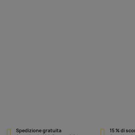
Spedizione gratuita
15 % di sc