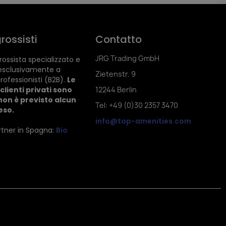
rossisti
Contatto
JRG Trading GmbH
ossista specializzato e
esclusivamente a
Zietenstr. 9
rofessionisti (B2B).
Le
clienti privati sono
12244 Berlin
non è previsto alcun
Tel: +49 (0)30 2357 3470
reso.
info@top-amenities.com
artner in Spagna:
Bio