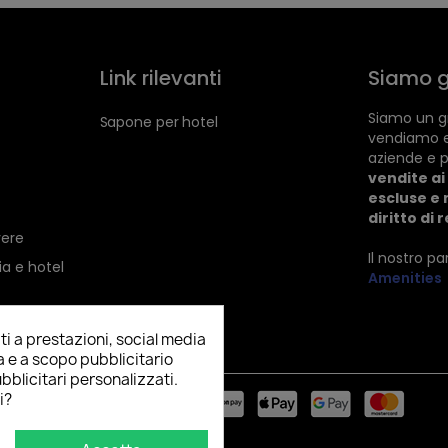
Link rilevanti
Siamo g
Siamo un gr
Sapone per hotel
vendiamo 
aziende e p
vendite ai 
escluse e 
diritto di 
vere
Il nostro p
ia e hotel
Amenities
ti a prestazioni, social media
ia e a scopo pubblicitario
bblicitari personalizzati.
i?