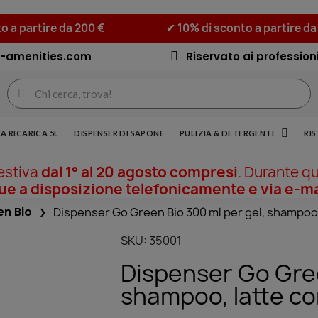
o a partire da 200 €
✔ 10% di sconto a partire da
-amenities.com
Riservato ai professioni
A RICARICA 5L
DISPENSER DI SAPONE
PULIZIA & DETERGENTI
RI
 estiva
dal 1° al 20 agosto compresi
. Durante q
 a disposizione telefonicamente e via e-ma
en Bio
Dispenser Go Green Bio 300 ml per gel, shampoo,
SKU
35001
Dispenser Go Gree
shampoo, latte c