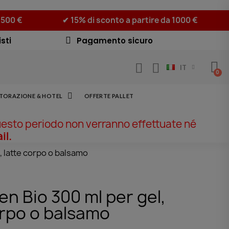
 500 €
✔ 15% di sconto a partire da 1000 €
sti
Pagamento sicuro
IT
STORAZIONE & HOTEL
OFFERTE PALLET
uesto periodo non verranno effettuate né
il.
 latte corpo o balsamo
n Bio 300 ml per gel,
orpo o balsamo