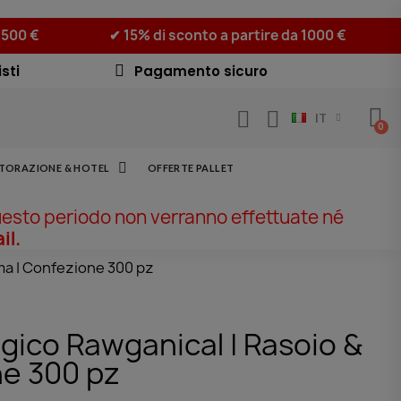
 500 €
✔ 15% di sconto a partire da 1000 €
sti
Pagamento sicuro
IT
STORAZIONE & HOTEL
OFFERTE PALLET
uesto periodo non verranno effettuate né
il.
ema | Confezione 300 pz
ogico Rawganical | Rasoio &
ne 300 pz