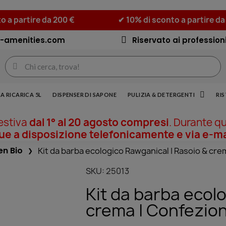
o a partire da 200 €
✔ 10% di sconto a partire da
-amenities.com
Riservato ai professioni
A RICARICA 5L
DISPENSER DI SAPONE
PULIZIA & DETERGENTI
RI
 estiva
dal 1° al 20 agosto compresi
. Durante q
 a disposizione telefonicamente e via e-ma
en Bio
Kit da barba ecologico Rawganical | Rasoio & cr
SKU
25013
Kit da barba ecol
crema | Confezio