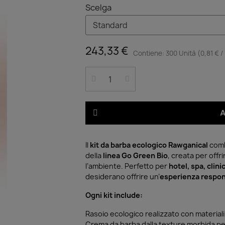
Scelga
243,33 €
Contiene: 300 Unità (0,81 € /
A
Il
kit da barba ecologico Rawganical
com
della
linea Go Green Bio
, creata per offr
l’ambiente. Perfetto per
hotel, spa, clini
desiderano offrire un’
esperienza respons
Ogni kit include:
Rasoio ecologico realizzato con materiali 
Crema da barba dalla texture morbida per