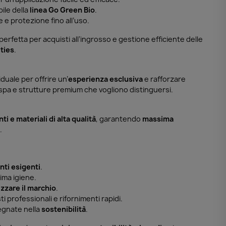
ile della
linea Go Green Bio
.
 e protezione fino all’uso.
 perfetta per acquisti all’ingrosso e gestione efficiente delle
ities
.
duale per offrire un’
esperienza esclusiva
e rafforzare
, spa e strutture premium che vogliono distinguersi.
ti e materiali di alta qualità
, garantendo
massima
.
enti esigenti
.
ima igiene.
izzare il marchio
.
ti professionali e rifornimenti rapidi.
pegnate nella
sostenibilità
.