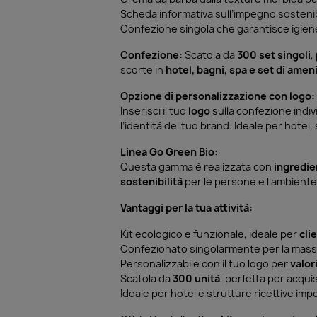
Scheda informativa sull’impegno sostenib
Confezione singola che garantisce igiene
Confezione:
Scatola da
300 set singoli
,
scorte in
hotel, bagni, spa e set di amen
Opzione di personalizzazione con logo:
Inserisci il tuo
logo
sulla confezione indivi
l’identità del tuo brand. Ideale per hotel
Linea Go Green Bio:
Questa gamma è realizzata con
ingredien
sostenibilità
per le persone e l’ambiente
Vantaggi per la tua attività:
Kit ecologico e funzionale, ideale per
cli
Confezionato singolarmente per la mass
Personalizzabile con il tuo logo per
valor
Scatola da
300 unità
, perfetta per acquis
Ideale per hotel e strutture ricettive im