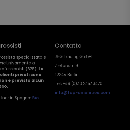
rossisti
Contatto
JRG Trading GmbH
ossista specializzato e
esclusivamente a
Zietenstr. 9
rofessionisti (B2B).
Le
clienti privati sono
12244 Berlin
non è previsto alcun
Tel: +49 (0)30 2357 3470
reso.
info@top-amenities.com
artner in Spagna:
Bio