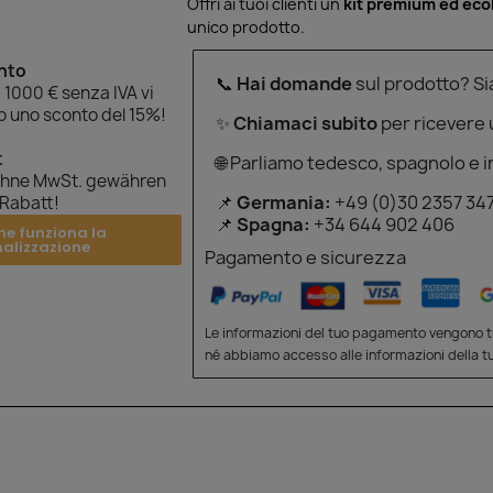
Offri ai tuoi clienti un
kit premium ed eco
unico prodotto.
onto
📞
Hai domande
sul prodotto? S
 1000 € senza IVA vi
 uno sconto del 15%!
✨
Chiamaci subito
per ricevere
t
🌐 Parliamo tedesco, spagnolo e i
ohne MwSt. gewähren
📌
Germania:
+49 (0)30 2357 34
 Rabatt!
📌
Spagna:
+34 644 902 406
me funziona la
nalizzazione
Pagamento e sicurezza
Le informazioni del tuo pagamento vengono tr
né abbiamo accesso alle informazioni della tu