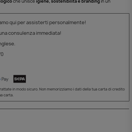
logico
che unisce
igiene, sostenibilità e branding
in un
iamo qui per assisterti personalmente!
 una consulenza immediata!
nglese.
70
attate in modo sicuro. Non memorizziamo i dati della tua carta di credito
a carta.