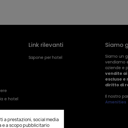
Link rilevanti
Siamo g
Siamo un gr
Sapone per hotel
vendiamo 
aziende e p
vendite ai 
escluse e 
diritto di 
vere
Il nostro p
ia e hotel
Amenities
ti a prestazioni, social media
ia e a scopo pubblicitario