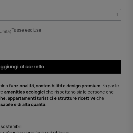
Tasse escluse
 Unità)
ggiungi al carrello
bina
funzionalità, sostenibilità e design premium
. Fa parte
ire
amenities ecologici
che rispettano sia le persone che
che, appartamenti turistici e strutture ricettive
che
abile e di alta qualità
.
sostenibili.
 un’applicazione facile ed efficace.