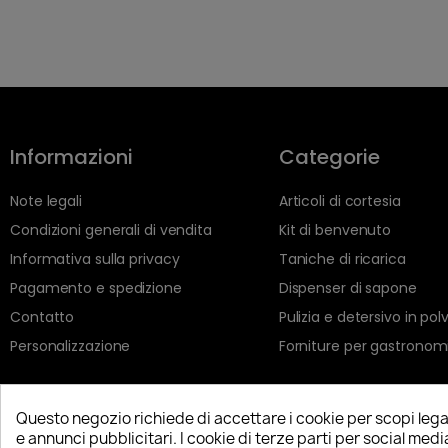
Informazioni
Categorie
Note legali
Articoli di cortesia
Condizioni generali di vendita
Kit di benvenuto
Informativa sulla privacy
Taniche di ricarica
Pagamento e spedizione
Dispenser di sapone
Contatto
Pulizia e detersivo in pol
Personalizzazione
Forniture per gastronom
Questo negozio richiede di accettare i cookie per scopi lega
e annunci pubblicitari. I cookie di terze parti per social med