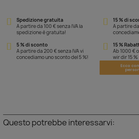
Spedizione gratuita
15 % di sc
A partire da 100 € senza IVA la
A partire da
spedizione è gratuita!
concediamo
5 % di sconto
15 % Rabat
A partire da 200 € senza IVA vi
Ab 1000 € 
concediamo uno sconto del 5 %!
wir dir 15 %
Ecco co
perso
Questo potrebbe interessarvi: