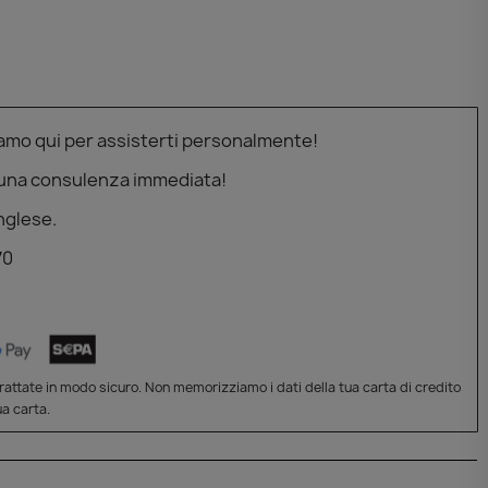
iamo qui per assisterti personalmente!
 una consulenza immediata!
nglese.
70
attate in modo sicuro. Non memorizziamo i dati della tua carta di credito
a carta.