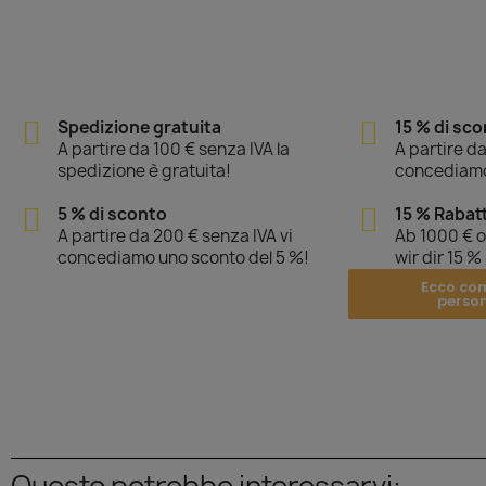
Spedizione gratuita
15 % di sc
A partire da 100 € senza IVA la
A partire da
spedizione è gratuita!
concediamo
5 % di sconto
15 % Rabat
A partire da 200 € senza IVA vi
Ab 1000 € 
concediamo uno sconto del 5 %!
wir dir 15 %
Ecco co
perso
Questo potrebbe interessarvi: