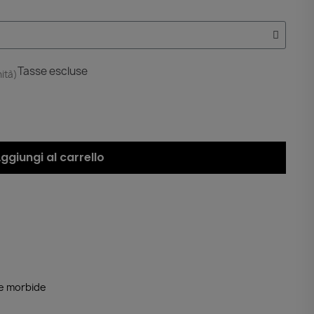
Tasse escluse
nità)
ggiungi al carrello
le morbide