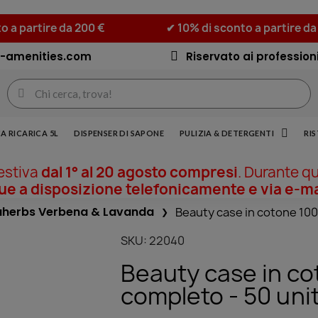
o a partire da 200 €
✔ 10% di sconto a partire da
-amenities.com
Riservato ai professioni
A RICARICA 5L
DISPENSER DI SAPONE
PULIZIA & DETERGENTI
RI
 estiva
dal 1° al 20 agosto compresi
. Durante q
 a disposizione telefonicamente e via e-ma
herbs Verbena & Lavanda
Beauty case in cotone 100
SKU
22040
Beauty case in co
completo - 50 uni