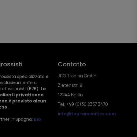
rossisti
Contatto
JRG Trading GmbH
ossista specializzato e
esclusivamente a
Zietenstr. 9
rofessionisti (B2B).
Le
clienti privati sono
12244 Berlin
non è previsto alcun
Tel: +49 (0)30 2357 3470
reso.
info@top-amenities.com
artner in Spagna:
Bio