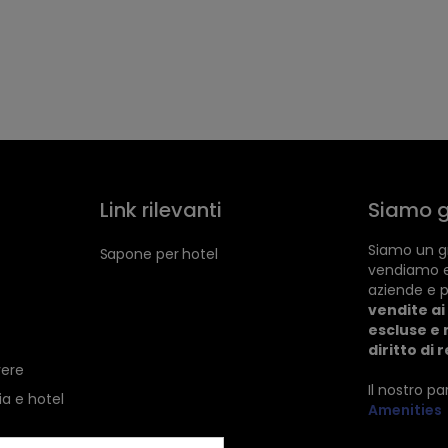
Link rilevanti
Siamo g
Siamo un gr
Sapone per hotel
vendiamo 
aziende e p
vendite ai 
escluse e 
diritto di 
vere
Il nostro p
ia e hotel
Amenities