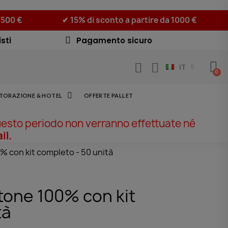
 500 €
✔ 15% di sconto a partire da 1000 €
sti
Pagamento sicuro
IT
STORAZIONE & HOTEL
OFFERTE PALLET
uesto periodo non verranno effettuate né
il.
% con kit completo - 50 unità
tone 100% con kit
tà