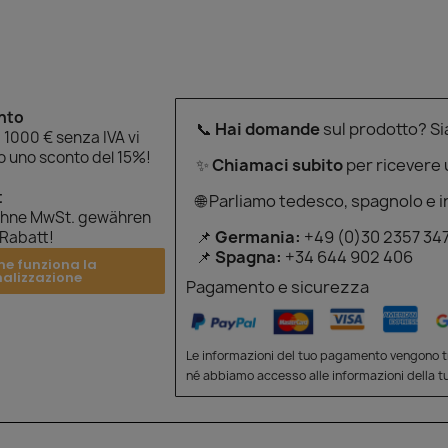
onto
📞
Hai domande
sul prodotto? S
 1000 € senza IVA vi
 uno sconto del 15%!
✨
Chiamaci subito
per ricevere
t
🌐 Parliamo tedesco, spagnolo e i
ohne MwSt. gewähren
📌
Germania:
+49 (0)30 2357 34
 Rabatt!
📌
Spagna:
+34 644 902 406
me funziona la
nalizzazione
Pagamento e sicurezza
Le informazioni del tuo pagamento vengono tr
né abbiamo accesso alle informazioni della tu