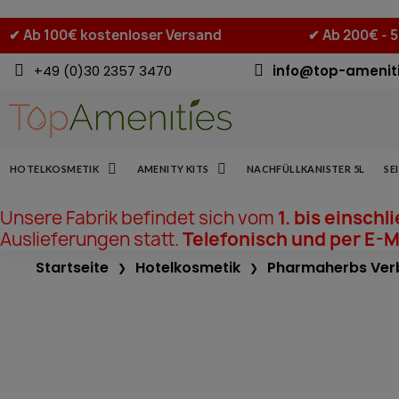
✔
Ab 100€ kostenloser Versand
✔
Ab 200€ - 
+49 (0)30 2357 3470
info@top-amenit
HOTELKOSMETIK
AMENITY KITS
NACHFÜLLKANISTER 5L
SE
Unsere Fabrik befindet sich vom
1. bis einschl
Auslieferungen statt.
Telefonisch und per E-Ma
Startseite
Hotelkosmetik
Pharmaherbs Ver