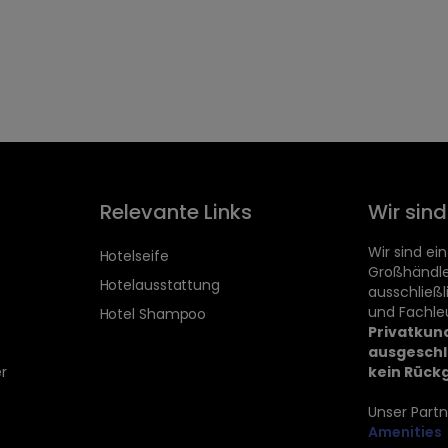
Relevante Links
Wir sin
Wir sind ein
Hotelseife
Großhändle
Hotelausstattung
ausschließ
und Fachle
Hotel Shampoo
Privatkun
ausgeschl
r
kein Rück
Unser Partn
Amenities