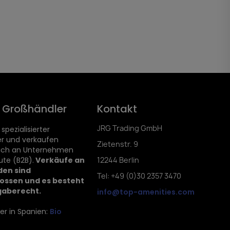
d Großhändler
Kontakt
JRG Trading GmbH
 spezialisierter
r und verkaufen
Zietenstr. 9
lich an Unternehmen
ute (B2B).
Verkäufe an
12244 Berlin
den sind
Tel: +49 (0)30 2357 3470
ossen und es besteht
gaberecht.
info@top-amenities.com
er in Spanien:
Bio