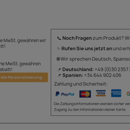
📞
Noch Fragen
zum Produkt? Wir
e MwSt. gewähren wir
tt!
✨
Rufen Sie uns jetzt an
und erh
🌐 Wir sprechen Deutsch, Spanis
hne MwSt. gewähren
📌
Deutschland:
+49 (0)30 2357
Rabatt!
📌
Spanien:
+34 644 902 406
 die Personalisierung
Zahlung und Sicherheit:
Die Zahlungsinformationen werden sicher ver
Zugang zu den Informationen deiner Karte.