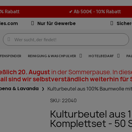
5% Rabatt
✔
Ab 500€ - 10% Rabatt
ies.com
Nur für Gewerbe
Sicher
IFENSPENDER
REINIGUNG & WASCHPULVER
HOTELBEDARF
PA
ießlich 20. August
in der Sommerpause. In dies
il sind wir selbstverständlich weiterhin für 
bena & Lavanda
Kulturbeutel aus 100% Baumwolle mit
SKU
22040
Kulturbeutel aus
Komplettset - 50 