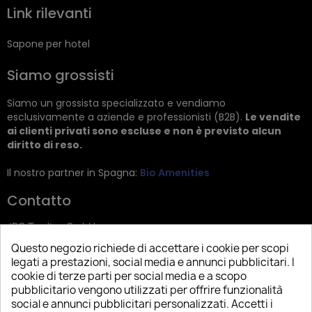
Link rilevanti
Sapone per hotel
Siamo grossisti
Siamo un grossista specializzato e vendiamo
esclusivamente a aziende e professionisti (B2B).
Le vendite
ai clienti privati sono escluse e non è previsto alcun
diritto di reso.
Il nostro partner in Spagna:
Bio Amenities
Contatto
JRG Trading GmbH
Questo negozio richiede di accettare i cookie per scopi
Zietenstr. 9
legati a prestazioni, social media e annunci pubblicitari. I
12244 Berlin
cookie di terze parti per social media e a scopo
pubblicitario vengono utilizzati per offrire funzionalità
Tel: +49 (0)30 2357 3470
social e annunci pubblicitari personalizzati. Accetti i