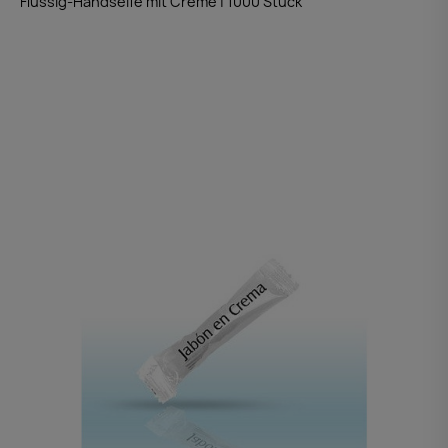
Flüssig-Handseife mit Creme | 1000 Stück