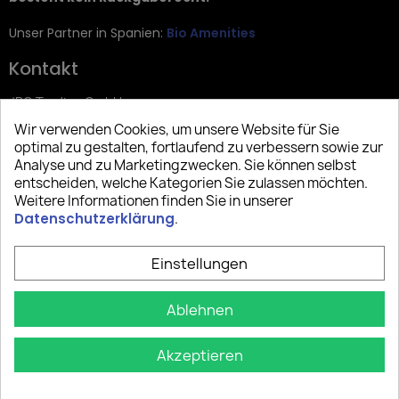
Unser Partner in Spanien:
Bio Amenities
Kontakt
JRG Trading GmbH
Wir verwenden Cookies, um unsere Website für Sie
Zietenstr. 9
optimal zu gestalten, fortlaufend zu verbessern sowie zur
12244 Berlin
Analyse und zu Marketingzwecken. Sie können selbst
entscheiden, welche Kategorien Sie zulassen möchten.
Tel: +49 (0)30 2357 3470
Weitere Informationen finden Sie in unserer
info@top-amenities.com
Datenschutzerklärung
.
Einstellungen
Ablehnen
Akzeptieren