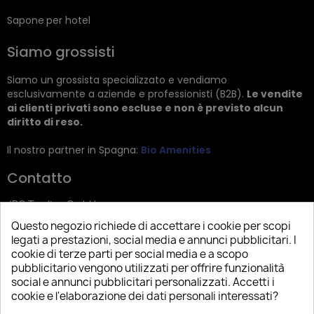
Sapone per hotel
Siamo grossisti
Siamo un grossista specializzato e vendiamo
esclusivamente a aziende e professionisti (B2B).
Le vendite
ai clienti privati sono escluse e non è previsto alcun
diritto di reso.
Il nostro partner in Spagna:
Bio Amenities
Contatto
JRG Trading GmbH
Questo negozio richiede di accettare i cookie per scopi
Zietenstr. 9
legati a prestazioni, social media e annunci pubblicitari. I
12244 Berlin
cookie di terze parti per social media e a scopo
pubblicitario vengono utilizzati per offrire funzionalità
Tel: +49 (0)30 2357 3470
social e annunci pubblicitari personalizzati. Accetti i
info@top-amenities.com
cookie e l'elaborazione dei dati personali interessati?