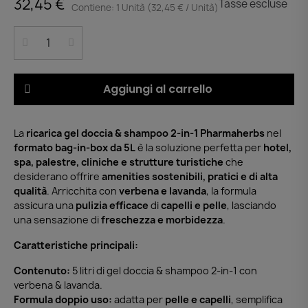
32,45 €
Tasse escluse
Contiene: 1 Unità (32,45 € / Unità)
Aggiungi al carrello
La
ricarica gel doccia & shampoo 2-in-1 Pharmaherbs
nel
formato bag-in-box da 5L
è la soluzione perfetta per
hotel,
spa, palestre, cliniche e strutture turistiche
che
desiderano offrire
amenities sostenibili, pratici e di alta
qualità
. Arricchita con
verbena e lavanda
, la formula
assicura una
pulizia efficace
di
capelli e pelle
, lasciando
una sensazione di
freschezza e morbidezza
.
Caratteristiche principali:
Contenuto:
5 litri di gel doccia & shampoo 2-in-1 con
verbena & lavanda.
Formula doppio uso:
adatta per
pelle e capelli
, semplifica