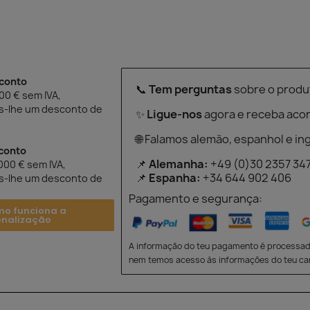
sconto
📞
Tem perguntas
sobre o produ
500 € sem IVA,
-lhe um desconto de
✨
Ligue-nos
agora e receba aco
🌐 Falamos alemão, espanhol e ing
conto
📌
Alemanha:
+49 (0)30 2357 34
1000 € sem IVA,
📌
Espanha:
+34 644 902 406
-lhe um desconto de
Pagamento e segurança:
mo funciona a
onalização
A informação do teu pagamento é processad
nem temos acesso às informações do teu car