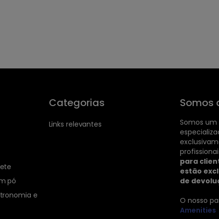
Categorias
Somos 
Somos um 
Links relevantes
especializ
exclusivam
profissiona
para clien
nete
estão excl
em pó
de devolu
tronomia e
O nosso pa
Amenities