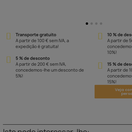
Transporte gratuito
10 % de de
A partir de 100 € sem IVA, a
A partir de 
expedição é gratuita!
concedemos
10%!
5 % de desconto
A partir de 200 € sem IVA,
15 % de des
concedemos-lhe um desconto de
A partir de 
5%!
concedemos
15%!
Veja co
pers
Isto pode interessar-lhe: