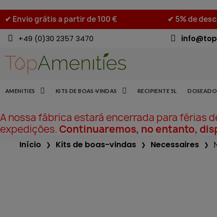
✔ Envio grátis a partir de 100 €
✔ 5% de desco
+49 (0)30 2357 3470
info@top
AMENITIES
KITS DE BOAS-VINDAS
RECIPIENTE 5L
DOSEADO
A nossa fábrica estará encerrada para férias 
expedições.
Continuaremos, no entanto, disp
Início
Kits de boas-vindas
Necessaires