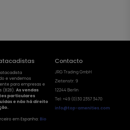
atacadistas
Contacto
JRG Trading GmbH
atacadista
ado e vendemos
Zietenstr. 9
ente para empresas e
is (B2B).
As vendas
12244 Berlin
tes particulares
Tel: +49 (0)30 2357 3470
uídas e não há direito
ção.
info@top-amenities.com
rceiro em Espanha:
Bio