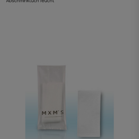
Abschminktuch feucht