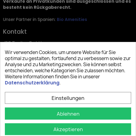
Verkäufe an Privatkunden sind ausgeschlossen und es
besteht kein Rückgaberecht.
Unser Partner in Spanien:
Bio Amenities
Kontakt
JRG Trading GmbH
Wir verwenden Cookies, um unsere Website für Sie
Zietenstr. 9
optimal zu gestalten, fortlaufend zu verbessern sowie zur
12244 Berlin
Analyse und zu Marketingzwecken. Sie können selbst
entscheiden, welche Kategorien Sie zulassen möchten.
Tel: +49 (0)30 2357 3470
Weitere Informationen finden Sie in unserer
info@top-amenities.com
Datenschutzerklärung
.
Einstellungen
Ablehnen
Akzeptieren