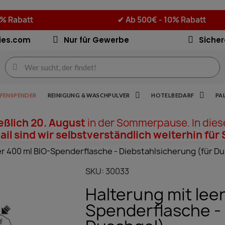
5% Rabatt
✔
Ab 500€ - 10% Rabatt
ies.com
Nur für Gewerbe
Sicher
IFENSPENDER
REINIGUNG & WASCHPULVER
HOTELBEDARF
PA
ießlich 20. August
in der Sommerpause. In dies
il sind wir selbstverständlich weiterhin für 
er 400 ml BIO-Spenderflasche - Diebstahlsicherung (für D
SKU
30033
Halterung mit lee
Spenderflasche - 