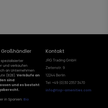
d Großhändler
Kontakt
JRG Trading GmbH
 spezialisierter
r und verkaufen
Zietenstr. 9
lich an Unternehmen
ute (B2B).
Verkäufe an
12244 Berlin
den sind
Tel: +49 (0)30 2357 3470
ossen und es besteht
gaberecht.
info@top-amenities.com
er in Spanien:
Bio