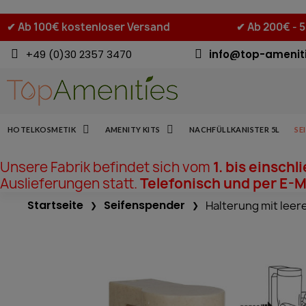
✔
Ab 100€ kostenloser Versand
✔
Ab 200€ - 
+49 (0)30 2357 3470
info@top-amenit
HOTELKOSMETIK
AMENITY KITS
NACHFÜLLKANISTER 5L
SE
Unsere Fabrik befindet sich vom
1. bis einschl
Auslieferungen statt.
Telefonisch und per E-Ma
Startseite
Seifenspender
Halterung mit leer