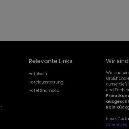
Relevante Links
Wir sin
Wir sind ein
Hotelseife
Großhändle
Hotelausstattung
ausschließ
und Fachle
Hotel Shampoo
Privatkun
ausgeschl
r
kein Rück
Unser Partn
Amenities