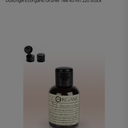
Duschgel Ecorganic Grüner Tee 40 ml | 220 Stück