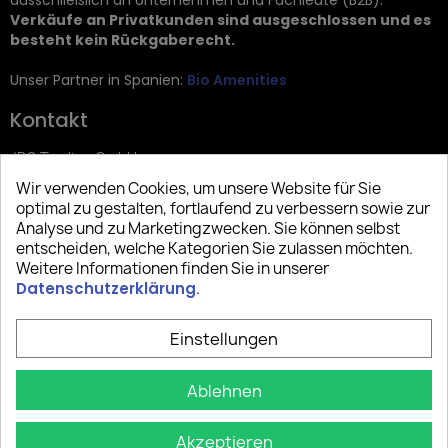
ausschließlich an Unternehmen und Fachleute (B2B).
Verkäufe an Privatkunden sind ausgeschlossen und es
besteht kein Rückgaberecht.
Unser Partner in Spanien:
Bio Amenities
Kontakt
JRG Trading GmbH
Wir verwenden Cookies, um unsere Website für Sie
Zietenstr. 9
optimal zu gestalten, fortlaufend zu verbessern sowie zur
12244 Berlin
Analyse und zu Marketingzwecken. Sie können selbst
entscheiden, welche Kategorien Sie zulassen möchten.
Tel: +49 (0)30 2357 3470
Weitere Informationen finden Sie in unserer
info@top-amenities.com
Datenschutzerklärung
.
Einstellungen
Ablehnen
Akzeptieren