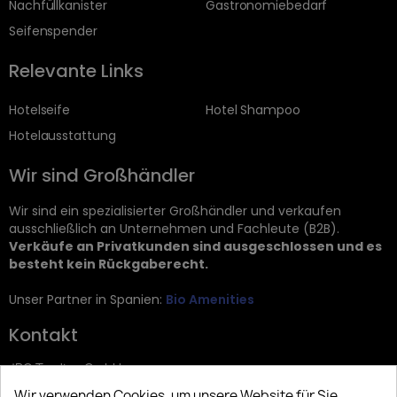
Nachfüllkanister
Gastronomiebedarf
Seifenspender
Relevante Links
Hotelseife
Hotel Shampoo
Hotelausstattung
Wir sind Großhändler
Wir sind ein spezialisierter Großhändler und verkaufen
ausschließlich an Unternehmen und Fachleute (B2B).
Verkäufe an Privatkunden sind ausgeschlossen und es
besteht kein Rückgaberecht.
Unser Partner in Spanien:
Bio Amenities
Kontakt
JRG Trading GmbH
Wir verwenden Cookies, um unsere Website für Sie
Zietenstr. 9