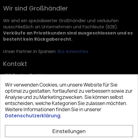
Wir sind Großhändler
Wir sind ein spezialisierter Großhändler und verkaufen
ausschließlich an Unternehmen und Fachleute (B2B).
Verkäufe an Privatkunden sind ausgeschlossen und es
besteht kein Rückgaberecht.
Unser Partner in Spanien:
Bio Amenities
Kontakt
JRG Trading GmbH
Wir verwenden Cookies, um unsere Website für Sie
Zietenstr. 9
optimal zu gestalten, fortlaufend zu verbessern sowie zur
12244 Berlin
Analyse und zu Marketingzwecken. Sie können selbst
entscheiden, welche Kategorien Sie zulassen möchten.
Tel: +49 (0)30 2357 3470
Weitere Informationen finden Sie in unserer
info@top-amenities.com
Datenschutzerklärung
.
Einstellungen