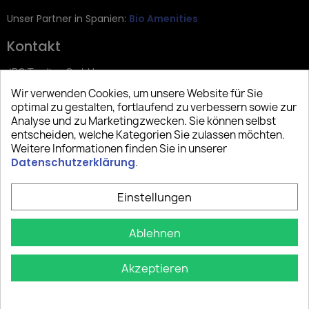
Unser Partner in Spanien:
Bio Amenities
Kontakt
JRG Trading GmbH
Wir verwenden Cookies, um unsere Website für Sie
Zietenstr. 9
optimal zu gestalten, fortlaufend zu verbessern sowie zur
12244 Berlin
Analyse und zu Marketingzwecken. Sie können selbst
entscheiden, welche Kategorien Sie zulassen möchten.
Tel: +49 (0)30 2357 3470
Weitere Informationen finden Sie in unserer
info@top-amenities.com
Datenschutzerklärung
.
Einstellungen
Ablehnen
Akzeptieren
Copyright © 2025 Top Amenities