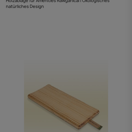
Holzablage für Amenities Rawganical | Ökologisches
natürliches Design