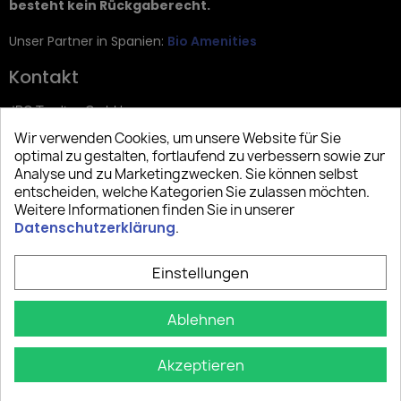
besteht kein Rückgaberecht.
Unser Partner in Spanien:
Bio Amenities
Kontakt
JRG Trading GmbH
Wir verwenden Cookies, um unsere Website für Sie
Zietenstr. 9
optimal zu gestalten, fortlaufend zu verbessern sowie zur
12244 Berlin
Analyse und zu Marketingzwecken. Sie können selbst
entscheiden, welche Kategorien Sie zulassen möchten.
Tel: +49 (0)30 2357 3470
Weitere Informationen finden Sie in unserer
info@top-amenities.com
Datenschutzerklärung
.
Einstellungen
Ablehnen
Akzeptieren