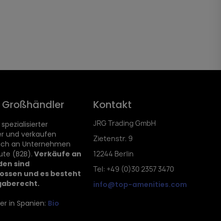
d Großhändler
Kontakt
JRG Trading GmbH
 spezialisierter
r und verkaufen
Zietenstr. 9
lich an Unternehmen
ute (B2B).
Verkäufe an
12244 Berlin
den sind
Tel: +49 (0)30 2357 3470
ossen und es besteht
gaberecht.
info@top-amenities.com
er in Spanien:
Bio