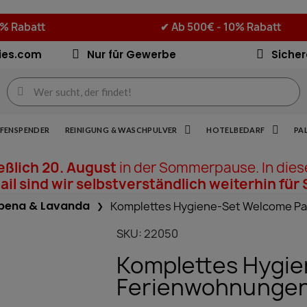
5% Rabatt
✔
Ab 500€ - 10% Rabatt
ies.com
Nur für Gewerbe
Sicher
IFENSPENDER
REINIGUNG & WASCHPULVER
HOTELBEDARF
PA
ießlich 20. August
in der Sommerpause. In dies
il sind wir selbstverständlich weiterhin für 
bena & Lavanda
Komplettes Hygiene-Set Welcome Pac
SKU
22050
Komplettes Hygie
Ferienwohnungen 