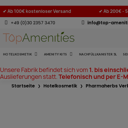
✔
Ab 100€ kostenloser Versand
✔
Ab 200€ - 
+49 (0)30 2357 3470
info@top-amenit
HOTELKOSMETIK
AMENITY KITS
NACHFÜLLKANISTER 5L
SE
Unsere Fabrik befindet sich vom
1. bis einschl
Auslieferungen statt.
Telefonisch und per E-Ma
Startseite
Hotelkosmetik
Pharmaherbs Ver