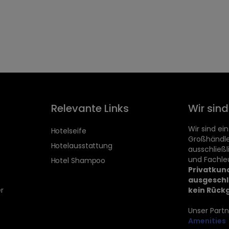
Relevante Links
Wir sin
Wir sind ein
Hotelseife
Großhändle
Hotelausstattung
ausschließ
und Fachle
Hotel Shampoo
Privatkun
ausgeschl
r
kein Rück
Unser Partn
Amenities