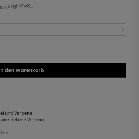
zzgl. MwSt.
ück)
In den Warenkorb
del und Verbene
Lavendel und Verbene
 Tee