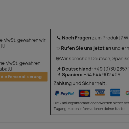
📞
Noch Fragen
zum Produkt? Wir
e MwSt. gewähren wir
tt!
✨
Rufen Sie uns jetzt an
und erh
🌐 Wir sprechen Deutsch, Spanis
hne MwSt. gewähren
📌
Deutschland:
+49 (0)30 2357
Rabatt!
📌
Spanien:
+34 644 902 406
 die Personalisierung
Zahlung und Sicherheit:
Die Zahlungsinformationen werden sicher ver
Zugang zu den Informationen deiner Karte.