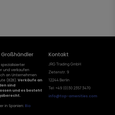
d Großhändler
Kontakt
JRG Trading GmbH
 spezialisierter
r und verkaufen
Zietenstr. 9
lich an Unternehmen
ute (B2B).
Verkäufe an
12244 Berlin
den sind
Tel: +49 (0)30 2357 3470
ossen und es besteht
gaberecht.
info@top-amenities.com
er in Spanien:
Bio