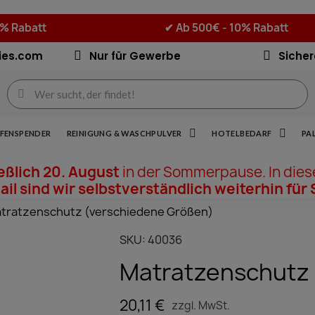
5% Rabatt
✔
Ab 500€ - 10% Rabatt
ies.com
Nur für Gewerbe
Sicher
IFENSPENDER
REINIGUNG & WASCHPULVER
HOTELBEDARF
PA
ießlich 20. August
in der Sommerpause. In dies
il sind wir selbstverständlich weiterhin für 
tratzenschutz (verschiedene Größen)
SKU
40036
Matratzenschutz 
20,11 €
zzgl. MwSt.