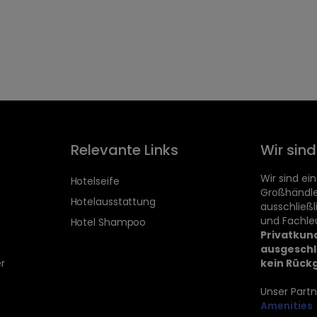
Relevante Links
Wir sin
Wir sind ein
Hotelseife
Großhändle
Hotelausstattung
ausschließ
und Fachle
Hotel Shampoo
Privatkun
ausgeschl
r
kein Rück
Unser Partn
Amenities