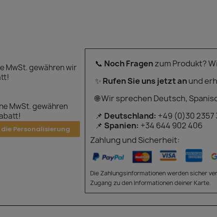
📞
Noch Fragen
zum Produkt? Wir
e MwSt. gewähren wir
tt!
✨
Rufen Sie uns jetzt an
und erh
🌐 Wir sprechen Deutsch, Spanis
hne MwSt. gewähren
📌
Deutschland:
+49 (0)30 2357
Rabatt!
📌
Spanien:
+34 644 902 406
 die Personalisierung
Zahlung und Sicherheit:
Die Zahlungsinformationen werden sicher ver
Zugang zu den Informationen deiner Karte.