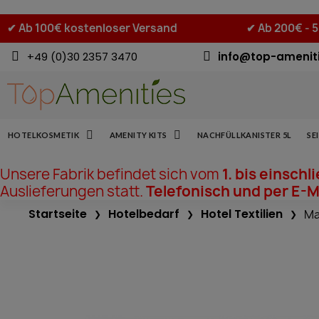
✔
Ab 100€ kostenloser Versand
✔
Ab 200€ - 
+49 (0)30 2357 3470
info@top-amenit
HOTELKOSMETIK
AMENITY KITS
NACHFÜLLKANISTER 5L
SE
Unsere Fabrik befindet sich vom
1. bis einschl
Auslieferungen statt.
Telefonisch und per E-Ma
Startseite
Hotelbedarf
Hotel Textilien
Ma