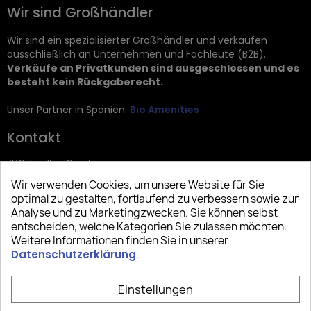
Wir sind Großhändler
Wir sind ein spezialisierter Großhändler und verkaufen
ausschließlich an Unternehmen und Fachleute (B2B).
Verkäufe an Privatkunden sind ausgeschlossen und es
besteht kein Rückgaberecht.
Unser Partner in Spanien:
Bio Amenities
Kontakt
JRG Trading GmbH
Wir verwenden Cookies, um unsere Website für Sie
Zietenstr. 9
optimal zu gestalten, fortlaufend zu verbessern sowie zur
12244 Berlin
Analyse und zu Marketingzwecken. Sie können selbst
entscheiden, welche Kategorien Sie zulassen möchten.
Tel: +49 (0)30 2357 3470
Weitere Informationen finden Sie in unserer
info@top-amenities.com
Datenschutzerklärung
.
Einstellungen