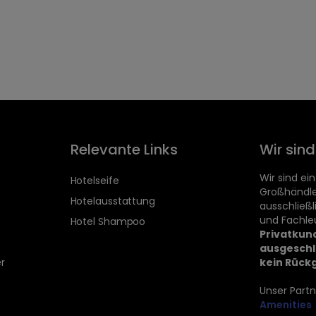
Relevante Links
Wir sin
Wir sind ein
Hotelseife
Großhändle
Hotelausstattung
ausschließ
und Fachle
Hotel Shampoo
Privatkun
ausgeschl
r
kein Rück
Unser Partn
Amenities