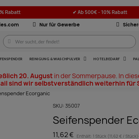
5% Rabatt
✔
Ab 500€ - 10% Rabatt
ies.com
Nur für Gewerbe
Sicher
IFENSPENDER
REINIGUNG & WASCHPULVER
HOTELBEDARF
PA
ießlich 20. August
in der Sommerpause. In dies
il sind wir selbstverständlich weiterhin für 
enspender Ecorganic
SKU
35007
Seifenspender Ec
11,62 €
Enthält: 1 Stück (11,62 € / Stück)