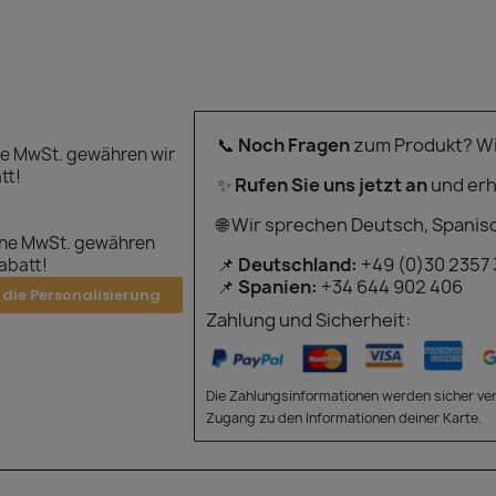
📞
Noch Fragen
zum Produkt? Wir
e MwSt. gewähren wir
tt!
✨
Rufen Sie uns jetzt an
und erh
🌐 Wir sprechen Deutsch, Spanis
hne MwSt. gewähren
📌
Deutschland:
+49 (0)30 2357
Rabatt!
📌
Spanien:
+34 644 902 406
 die Personalisierung
Zahlung und Sicherheit:
Die Zahlungsinformationen werden sicher ver
Zugang zu den Informationen deiner Karte.