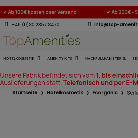
✔
Ab 100€ kostenloser Versand
✔
Ab 200€ - 
+49 (0)30 2357 3470
info@top-amenit
HOTELKOSMETIK
AMENITY KITS
NACHFÜLLKANISTER 5L
SE
Unsere Fabrik befindet sich vom
1. bis einschl
Auslieferungen statt.
Telefonisch und per E-Ma
Startseite
Hotelkosmetik
Ecorganic
Seif