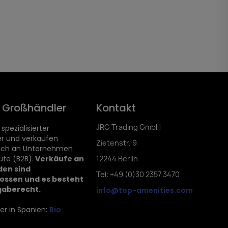
d Großhändler
Kontakt
JRG Trading GmbH
 spezialisierter
r und verkaufen
Zietenstr. 9
lich an Unternehmen
ute (B2B).
Verkäufe an
12244 Berlin
den sind
Tel: +49 (0)30 2357 3470
ossen und es besteht
gaberecht.
info@top-amenities.com
er in Spanien:
Bio