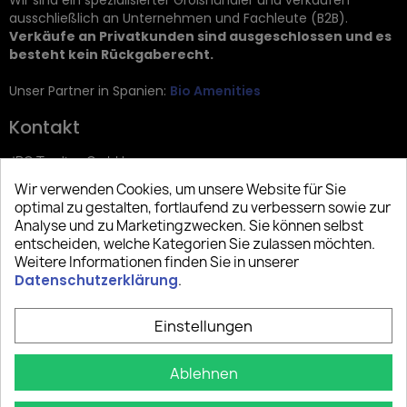
Wir sind ein spezialisierter Großhändler und verkaufen
ausschließlich an Unternehmen und Fachleute (B2B).
Verkäufe an Privatkunden sind ausgeschlossen und es
besteht kein Rückgaberecht.
Unser Partner in Spanien:
Bio Amenities
Kontakt
JRG Trading GmbH
Wir verwenden Cookies, um unsere Website für Sie
Zietenstr. 9
optimal zu gestalten, fortlaufend zu verbessern sowie zur
12244 Berlin
Analyse und zu Marketingzwecken. Sie können selbst
entscheiden, welche Kategorien Sie zulassen möchten.
Tel: +49 (0)30 2357 3470
Weitere Informationen finden Sie in unserer
info@top-amenities.com
Datenschutzerklärung
.
Einstellungen
Ablehnen