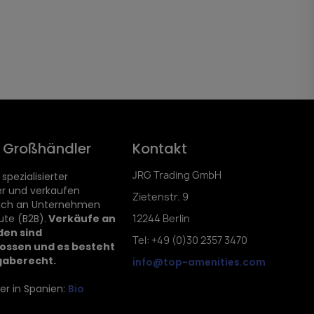
d Großhändler
Kontakt
JRG Trading GmbH
 spezialisierter
r und verkaufen
Zietenstr. 9
lich an Unternehmen
ute (B2B).
Verkäufe an
12244 Berlin
den sind
Tel: +49 (0)30 2357 3470
ossen und es besteht
gaberecht.
info@top-amenities.com
er in Spanien:
Bio