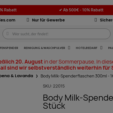
5% Rabatt
✔
Ab 500€ - 10% Rabatt
ies.com
Nur für Gewerbe
Sicher
IFENSPENDER
REINIGUNG & WASCHPULVER
HOTELBEDARF
PA
ießlich 20. August
in der Sommerpause. In dies
il sind wir selbstverständlich weiterhin für 
bena & Lavanda
Body Milk-Spenderflaschen 300ml - 1
SKU
22015
Body Milk-Spende
Stück