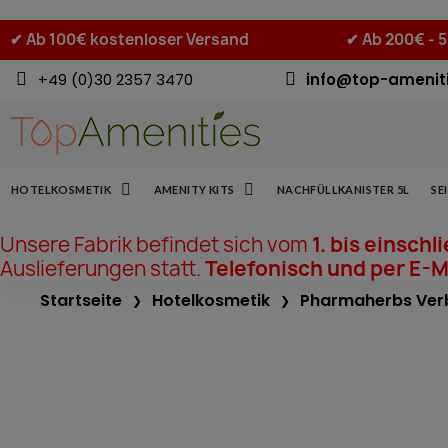
✔
Ab 100€ kostenloser Versand
✔
Ab 200€ - 
+49 (0)30 2357 3470
info@top-amenit
HOTELKOSMETIK
AMENITY KITS
NACHFÜLLKANISTER 5L
SE
Unsere Fabrik befindet sich vom
1. bis einschl
Auslieferungen statt.
Telefonisch und per E-Ma
Startseite
Hotelkosmetik
Pharmaherbs Ver