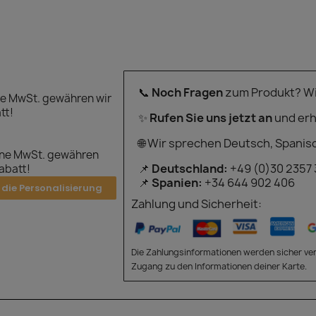
📞
Noch Fragen
zum Produkt? Wir
e MwSt. gewähren wir
tt!
✨
Rufen Sie uns jetzt an
und erh
🌐 Wir sprechen Deutsch, Spanis
hne MwSt. gewähren
📌
Deutschland:
+49 (0)30 2357
Rabatt!
📌
Spanien:
+34 644 902 406
 die Personalisierung
Zahlung und Sicherheit:
Die Zahlungsinformationen werden sicher ver
Zugang zu den Informationen deiner Karte.