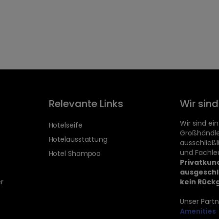
Relevante Links
Wir sin
Wir sind ein
Hotelseife
Großhändle
Hotelausstattung
ausschließ
und Fachle
Hotel Shampoo
Privatkun
ausgeschl
r
kein Rück
Unser Partn
Amenities