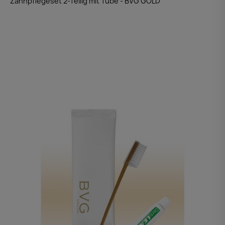
Zahnpflegeset 2-Teilig mit Tube - BVG GOLD