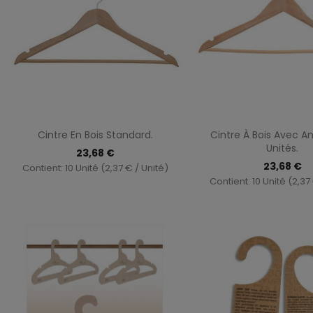
Aperçu rapide
Aperçu ra


Cintre En Bois Standard.
Cintre À Bois Avec Ant
Unités.
23,68 €
23,68 €
Contient: 10 Unité (2,37 € / Unité)
Contient: 10 Unité (2,37