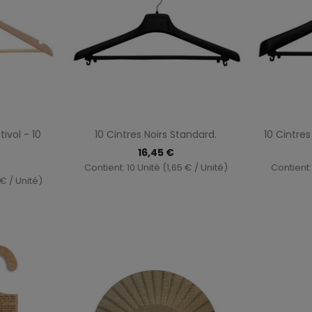
pide
Aperçu rapide


ivol - 10
10 Cintres Noirs Standard.
10 Cintres
16,45 €
Contient: 10 Unité (1,65 € / Unité)
Contient: 
 € / Unité)