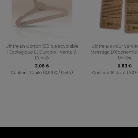
Aperçu rapide
Aperçu ra


Cintre En Carton 100 % Recyclable
Cintre Bio Pour Servi
| Écologique Et Durable | Vente À
Message D'économie D
L'unité
Unités
3,06 €
0,83 €
Contient: 1 Unité (3,06 € / Unité)
Contient: 10 Unité (0,08