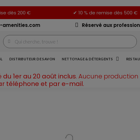
ise dès 200 €
✔ 10 % de remise dès 500 €
-amenities.com
Réservé aux profession
5L
DISTRIBUTEUR DE SAVON
NETTOYAGE & DÉTERGENTS
RESTAU
é
du 1er au 20 août inclus
. Aucune production 
ar téléphone et par e-mail.