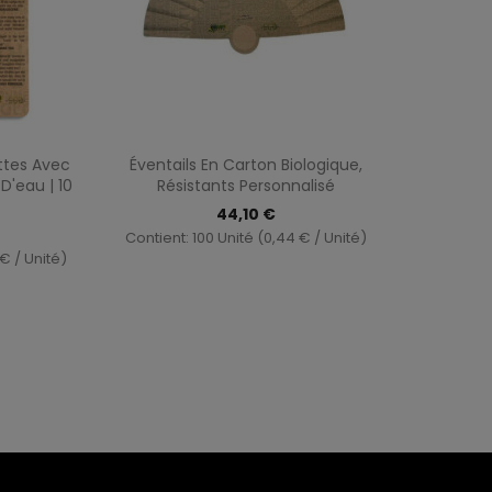
pide
Aperçu rapide

ettes Avec
Éventails En Carton Biologique,
'eau | 10
Résistants Personnalisé
44,10 €
Contient: 100 Unité (0,44 € / Unité)
 € / Unité)