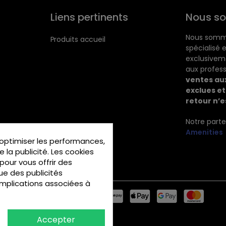
Liens pertinents
Nous s
Nous somme
Produits accueil
spécialisé
exclusivem
aux profess
ventes aux
exclues et
retour n’e
e
Notre part
Amenities
optimiser les performances,
 la publicité. Les cookies
 pour vous offrir des
ue des publicités
implications associées à
Accepter