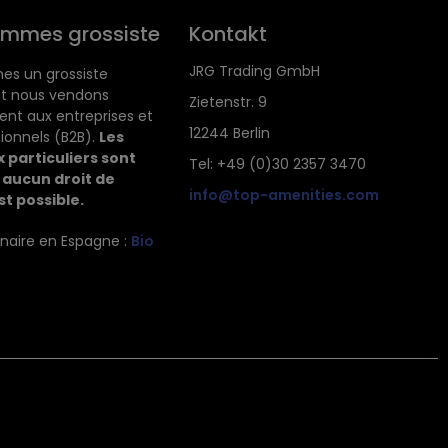
ommes grossiste
Kontakt
JRG Trading GmbH
s un grossiste
 et nous vendons
Zietenstr. 9
ent aux entreprises et
12244 Berlin
ionnels (B2B).
Les
 particuliers sont
Tel: +49 (0)30 2357 3470
 aucun droit de
info@top-amenities.com
st possible.
enaire en Espagne :
Bio