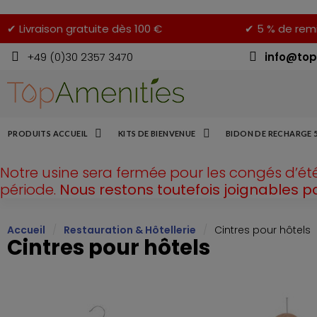
✔ Livraison gratuite dès 100 €
✔ 5 % de rem
+49 (0)30 2357 3470
info@top
PRODUITS ACCUEIL
KITS DE BIENVENUE
BIDON DE RECHARGE 
Notre usine sera fermée pour les congés d’ét
période.
Nous restons toutefois joignables p
Accueil
Restauration & Hôtellerie
Cintres pour hôtels
Cintres pour hôtels