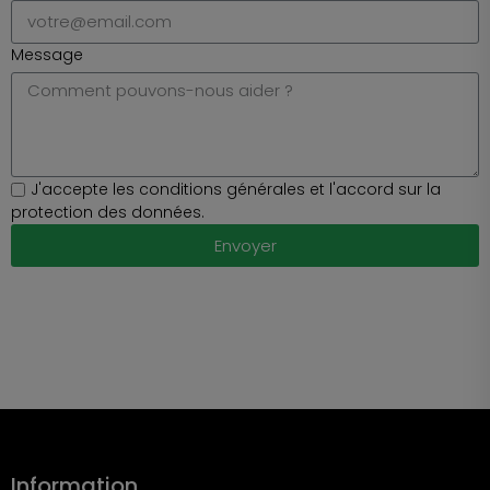
Message
J'accepte
les c
onditions g
énérales
et
l'accord
sur
la
p
rotection
des d
onnées.
Envoyer
Information