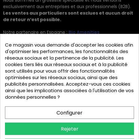
Nous sommes un grossiste spécialisé et nous vendons
exclusivement aux entreprises et aux professionnels (B2B).
Les ventes aux particuliers sont exclues et aucun droit
de retour n’est possible.
Notre partenaire en Espagne :
Bio Amenities
Kontakt
Ce magasin vous demande d'accepter les cookies afin
d'optimiser les performances, les fonctionnalités des
JRG Trading GmbH
réseaux sociaux et la pertinence de la publicité. Les
cookies tiers liés aux réseaux sociaux et à la publicité
Zietenstr. 9
sont utilisés pour vous offrir des fonctionnalités
12244 Berlin
optimisées sur les réseaux sociaux, ainsi que des
publicités personnalisées. Acceptez-vous ces cookies
Tel: +49 (0)30 2357 3470
ainsi que les implications associées à l'utilisation de vos
info@top-amenities.com
données personnelles ?
Configurer
Rejeter