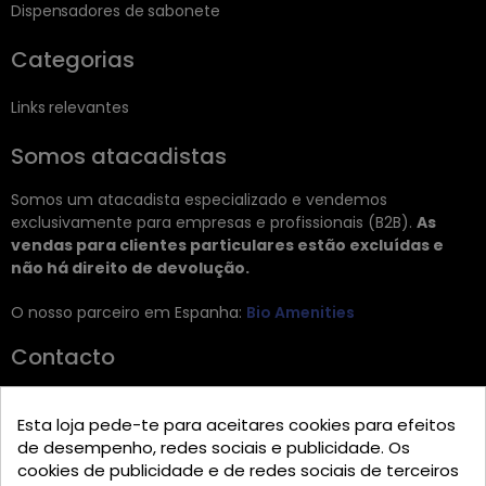
Dispensadores de sabonete
Categorias
Links relevantes
Somos atacadistas
Somos um atacadista especializado e vendemos
exclusivamente para empresas e profissionais (B2B).
As
vendas para clientes particulares estão excluídas e
não há direito de devolução.
O nosso parceiro em Espanha:
Bio Amenities
Contacto
JRG Trading GmbH
Esta loja pede-te para aceitares cookies para efeitos
Zietenstr. 9
de desempenho, redes sociais e publicidade. Os
12244 Berlin
cookies de publicidade e de redes sociais de terceiros