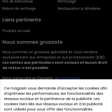
Kits de bienvenue
Nettoyage
Bidons de recharge
Restauration & Hôtellerie
Liens pertinents
Produits accueil
Nous sommes grossiste
Nous sommes un grossiste spécialisé et nous vendons
exclusivement aux entreprises et aux professionnels (B2B).
Les ventes aux particuliers sont exclues et aucun droit
de retour n’est possible.
Notre partenaire en Espagne :
Bio Amenities
Kontakt
Ce magasin vous demande d'accepter les cookies afin
d'optimiser les performances, les fonctionnalités des
JRG Trading GmbH
réseaux sociaux et la pertinence de la publicité. Les
cookies tiers liés aux réseaux sociaux et à la publicité
Zietenstr. 9
sont utilisés pour vous offrir des fonctionnalités