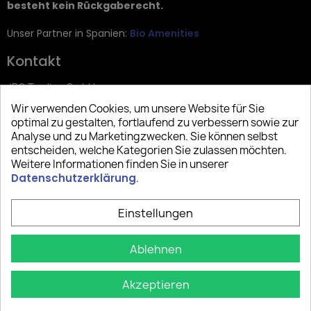
besteht kein Rückgaberecht.
Unser Partner in Spanien:
Bio Amenities
Kontakt
JRG Trading GmbH
Wir verwenden Cookies, um unsere Website für Sie
Zietenstr. 9
optimal zu gestalten, fortlaufend zu verbessern sowie zur
12244 Berlin
Analyse und zu Marketingzwecken. Sie können selbst
entscheiden, welche Kategorien Sie zulassen möchten.
Tel: +49 (0)30 2357 3470
Weitere Informationen finden Sie in unserer
info@top-amenities.com
Datenschutzerklärung
.
Einstellungen
Ablehnen
Akzeptieren