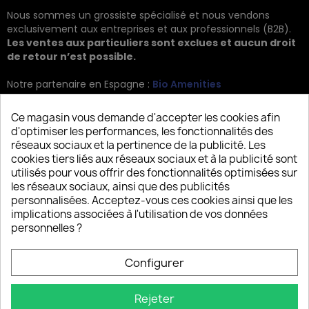
Nous sommes un grossiste spécialisé et nous vendons
exclusivement aux entreprises et aux professionnels (B2B).
Les ventes aux particuliers sont exclues et aucun droit
de retour n’est possible.
Notre partenaire en Espagne :
Bio Amenities
Kontakt
Ce magasin vous demande d'accepter les cookies afin
d'optimiser les performances, les fonctionnalités des
JRG Trading GmbH
réseaux sociaux et la pertinence de la publicité. Les
cookies tiers liés aux réseaux sociaux et à la publicité sont
Zietenstr. 9
utilisés pour vous offrir des fonctionnalités optimisées sur
12244 Berlin
les réseaux sociaux, ainsi que des publicités
personnalisées. Acceptez-vous ces cookies ainsi que les
Tel: +49 (0)30 2357 3470
implications associées à l'utilisation de vos données
info@top-amenities.com
personnelles ?
Configurer
Rejeter