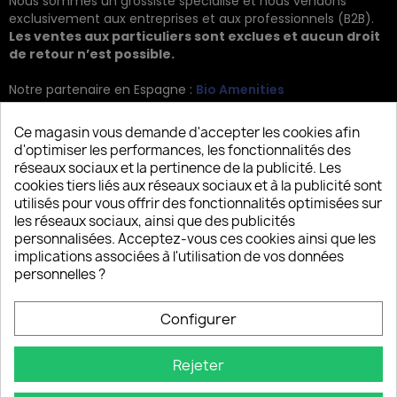
Nous sommes un grossiste spécialisé et nous vendons
exclusivement aux entreprises et aux professionnels (B2B).
Les ventes aux particuliers sont exclues et aucun droit
de retour n’est possible.
Notre partenaire en Espagne :
Bio Amenities
Kontakt
Ce magasin vous demande d'accepter les cookies afin
d'optimiser les performances, les fonctionnalités des
JRG Trading GmbH
réseaux sociaux et la pertinence de la publicité. Les
cookies tiers liés aux réseaux sociaux et à la publicité sont
Zietenstr. 9
utilisés pour vous offrir des fonctionnalités optimisées sur
12244 Berlin
les réseaux sociaux, ainsi que des publicités
personnalisées. Acceptez-vous ces cookies ainsi que les
Tel: +49 (0)30 2357 3470
implications associées à l'utilisation de vos données
info@top-amenities.com
personnelles ?
Configurer
Rejeter